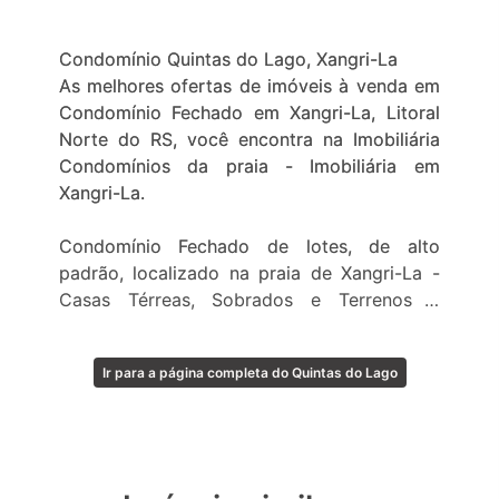
Condomínio Quintas do Lago, Xangri-La
As melhores ofertas de imóveis à venda em
Condomínio Fechado em Xangri-La, Litoral
Norte do RS, você encontra na Imobiliária
Condomínios da praia - Imobiliária em
Xangri-La.
Condomínio Fechado de lotes, de alto
padrão, localizado na praia de Xangri-La -
Casas Térreas, Sobrados e Terrenos à
venda.
Ir para a página completa do Quintas do Lago
A localização, a infraestrutura de qualidade
superior, o mais belo projeto paisagístico,
amplas áreas de esportes, lazer e diversão à
vontade, segurança integral durante todo o
ano, são as principais características do