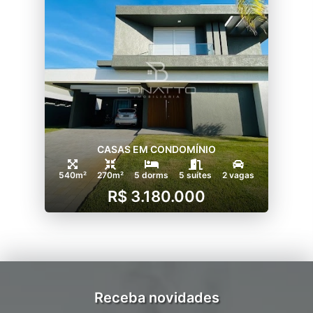
CASAS EM CONDOMÍNIO
540m²
270m²
5 dorms
5 suítes
2 vagas
R$ 3.180.000
Receba novidades