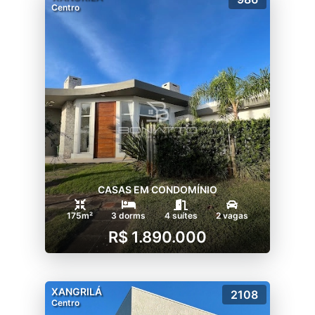
Centro
CASAS EM CONDOMÍNIO
175m²
3 dorms
4 suítes
2 vagas
R$ 1.890.000
XANGRILÁ
2108
Centro