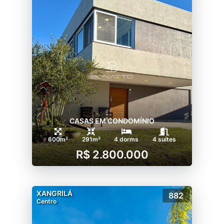
CASAS EM CONDOMÍNIO
600m²
291m²
4 dorms
4 suítes
R$ 2.800.000
XANGRILÁ
882
Centro