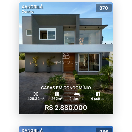
XANGRILÁ
870
Centro
CASAS EM CONDOMÍNIO
426.32m²
262m²
4 dorms
4 suítes
R$ 2.880.000
XANGRILÁ
986