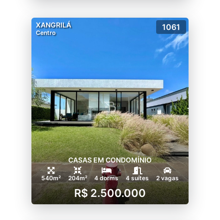
XANGRILÁ
1061
Centro
CASAS EM CONDOMÍNIO
540m²
204m²
4 dorms
4 suítes
2 vagas
R$ 2.500.000