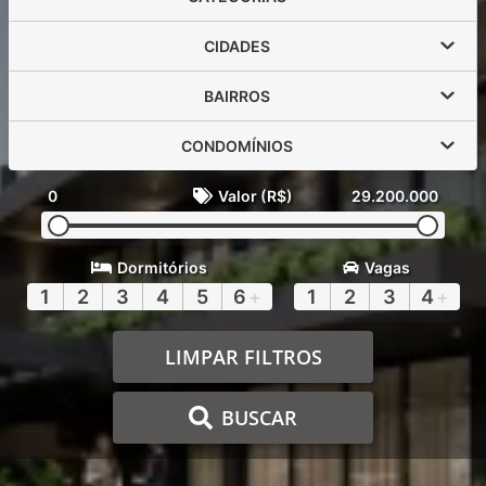
CIDADES
BAIRROS
CONDOMÍNIOS
0
Valor (R$)
29.200.000
Dormitórios
Vagas
1
2
3
4
5
6
+
1
2
3
4
+
LIMPAR FILTROS
BUSCAR