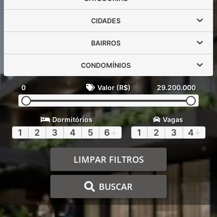
CIDADES
BAIRROS
CONDOMÍNIOS
0
Valor (R$)
29.200.000
Dormitórios
Vagas
1
2
3
4
5
6
+
1
2
3
4
+
LIMPAR FILTROS
BUSCAR