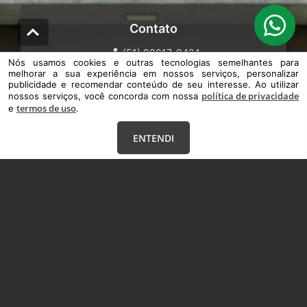
Contato
(51) 98017-9424
Nós usamos cookies e outras tecnologias semelhantes para
camilabonattoimoveis@gmail.com
melhorar a sua experiência em nossos serviços, personalizar
publicidade e recomendar conteúdo de seu interesse. Ao utilizar
política de privacidade
nossos serviços, você concorda com nossa
termos de uso
e
.
ENTENDI
Venha nos conhecer
Avenida Saquarema 1061
Atlântida Sul
|
Osório
|
RS
CEP: 95520-000
Veja também