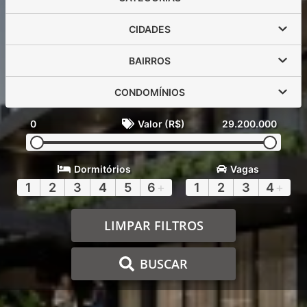
CIDADES
BAIRROS
CONDOMÍNIOS
0
Valor (R$)
29.200.000
Dormitórios
Vagas
1
2
3
4
5
6
+
1
2
3
4
+
LIMPAR FILTROS
BUSCAR