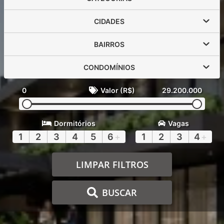
CIDADES
BAIRROS
CONDOMÍNIOS
0
Valor (R$)
29.200.000
Dormitórios
Vagas
1
2
3
4
5
6
+
1
2
3
4
+
LIMPAR FILTROS
BUSCAR