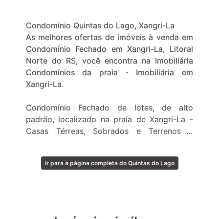
Condomínio Quintas do Lago, Xangri-La
As melhores ofertas de imóveis à venda em
Condomínio Fechado em Xangri-La, Litoral
Norte do RS, você encontra na Imobiliária
Condomínios da praia - Imobiliária em
Xangri-La.
Condomínio Fechado de lotes, de alto
padrão, localizado na praia de Xangri-La -
Casas Térreas, Sobrados e Terrenos à
venda.
Ir para a página completa do Quintas do Lago
A localização, a infraestrutura de qualidade
superior, o mais belo projeto paisagístico,
amplas áreas de esportes, lazer e diversão à
vontade, segurança integral durante todo o
ano, são as principais características do