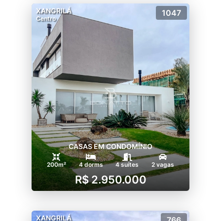
XANGRILÁ
1047
Centro
CASAS EM CONDOMÍNIO
200m²
4 dorms
4 suítes
2 vagas
R$ 2.950.000
XANGRILÁ
766