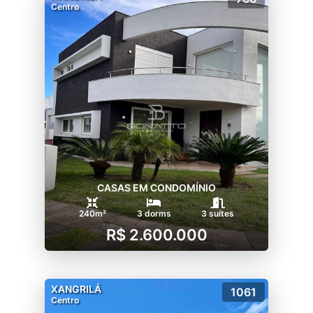
Centro
CASAS EM CONDOMÍNIO
240m²
3 dorms
3 suítes
R$ 2.600.000
XANGRILÁ
1061
Centro