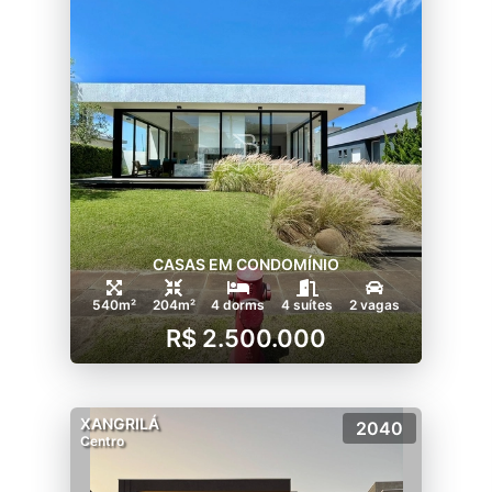
CASAS EM CONDOMÍNIO
540m²
204m²
4 dorms
4 suítes
2 vagas
R$ 2.500.000
XANGRILÁ
2040
Centro