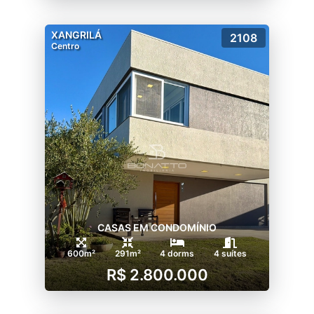
XANGRILÁ
2108
Centro
CASAS EM CONDOMÍNIO
600m²
291m²
4 dorms
4 suítes
R$ 2.800.000