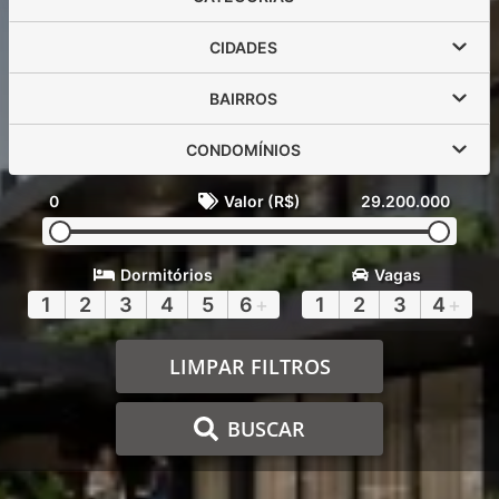
CIDADES
BAIRROS
CONDOMÍNIOS
0
Valor (R$)
29.200.000
Dormitórios
Vagas
1
2
3
4
5
6
+
1
2
3
4
+
LIMPAR FILTROS
BUSCAR