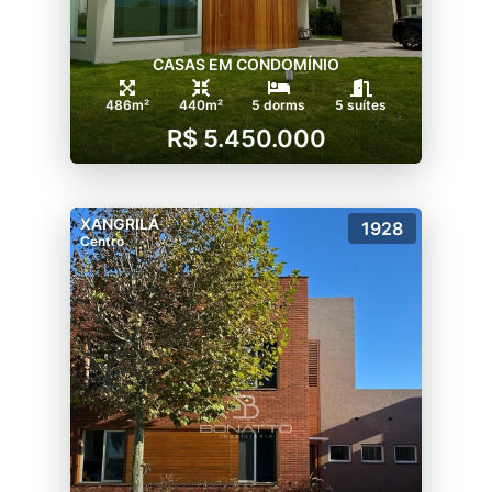
CASAS EM CONDOMÍNIO
486m²
440m²
5 dorms
5 suítes
R$ 5.450.000
XANGRILÁ
1928
Centro