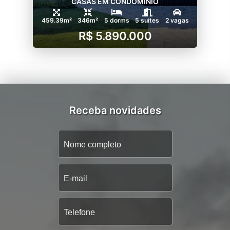
CASAS EM CONDOMÍNIO
459.39m²
346m²
5 dorms
5 suítes
2 vagas
R$ 5.890.000
Receba novidades