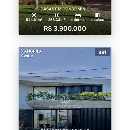
CASAS EM CONDOMÍNIO
544.61m²
268.33m²
4 dorms
4 suítes
R$ 3.900.000
XANGRILÁ
891
Centro