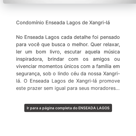
Condomínio Enseada Lagos de Xangri-lá
No Enseada Lagos cada detalhe foi pensado
para você que busca o melhor. Quer relaxar,
ler um bom livro, escutar aquela música
inspiradora, brindar com os amigos ou
vivenciar momentos únicos com a família em
segurança, sob o lindo céu da nossa Xangri-
lá. O Enseada Lagos de Xangri-lá promove
este prazer sem igual para seus moradores.
É nesta área nobre do litoral norte gaúcho
Ir para a página completa do ENSEADA LAGOS
que em 2008 a Wagnerpar (Grupo Capão
Novo) e Goldsztein Cyrela apresentaram
este surpreendente empreendimento na
considerada a capital nacional dos