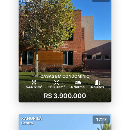
Centro
CASAS EM CONDOMÍNIO
544.61m²
268.33m²
4 dorms
4 suítes
R$ 3.900.000
XANGRILÁ
1727
Centro