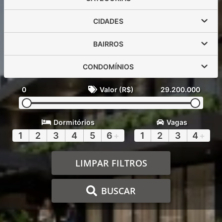
CIDADES
BAIRROS
CONDOMÍNIOS
0
Valor (R$)
29.200.000
Dormitórios
Vagas
1
2
3
4
5
6
+
1
2
3
4
+
LIMPAR FILTROS
BUSCAR