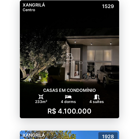
XANGRILÁ
1529
Centro
CASAS EM CONDOMÍNIO
233m²
4 dorms
4 suítes
R$ 4.100.000
XANGRILÁ
1928