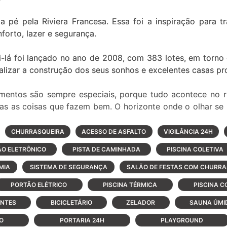
 pé pela Riviera Francesa. Essa foi a inspiração para 
forto, lazer e segurança.
i-lá foi lançado no ano de 2008, com 383 lotes, em torno
alizar a construção dos seus sonhos e excelentes casas pr
mentos são sempre especiais, porque tudo acontece no r
s as coisas que fazem bem. O horizonte onde o olhar se
ens por onde se caminha despreocupadamente.
CHURRASQUEIRA
ACESSO DE ASFALTO
VIGILÂNCIA 24H
ocê, o Riviera Xangri-Lá foi pensado de um jeito diferen
O ELETRÔNICO
PISTA DE CAMINHADA
PISCINA COLETIVA
 lagos ou áreas verdes. Sua distribuição inteligente evi
porcionando muito mais privacidade. Além disso, 60% dos
MIA
SISTEMA DE SEGURANÇA
SALÃO DE FESTAS COM CHURRA
ão, prática de esportes e áreas verdes.
PORTÃO ELÉTRICO
PISCINA TÉRMICA
PISCINA C
assar seu tempo aproveitando tudo o que a vida tem de me
ANTES
BICICLETÁRIO
ZELADOR
SAUNA ÚMI
O
PORTARIA 24H
PLAYGROUND