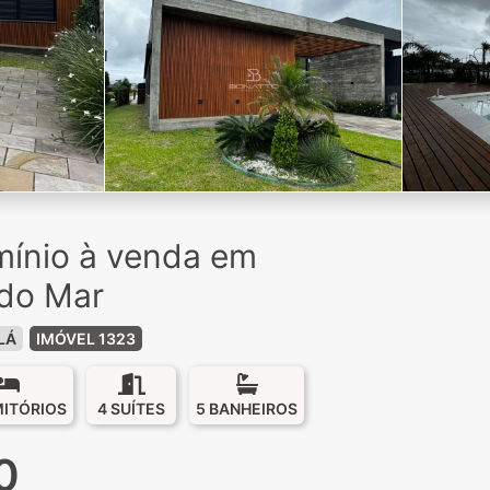
ínio à venda em
 do Mar
LÁ
IMÓVEL 1323
MITÓRIOS
4 SUÍTES
5 BANHEIROS
0