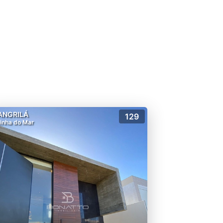
ANGRILÁ
129
inha do Mar