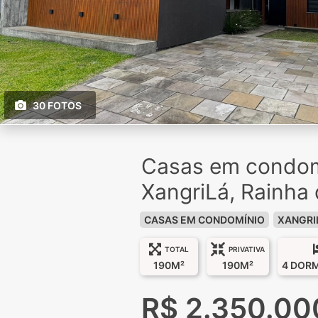
30 FOTOS
Casas em condom
XangriLá, Rainha
CASAS EM CONDOMÍNIO
XANGRI
TOTAL
PRIVATIVA
190M²
190M²
4 DOR
R$ 2.350.00