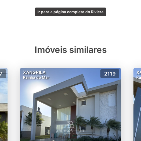
Ir para a página completa do Riviera
Imóveis similares
XANGRILÁ
X
7
2119
Rainha do Mar
Ra