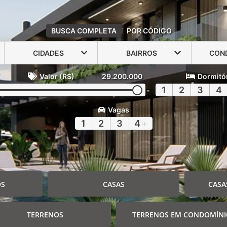
BUSCA COMPLETA
POR CÓDIGO
CIDADES
BAIRROS
CON
Valor (R$)
29.200.000
Dormitó
1
2
3
4
Vagas
1
2
3
4
+
OS
CASAS
CASA
TERRENOS
TERRENOS EM CONDOMÍN