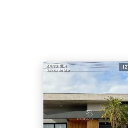
XANGRILÁ
12
Rainha do Mar