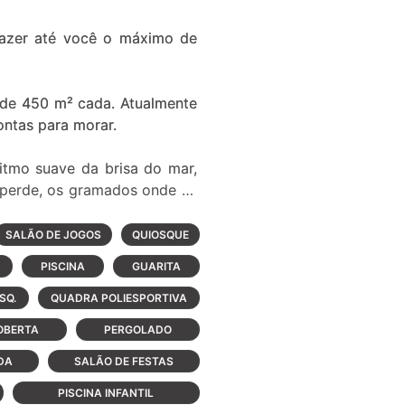
trazer até você o máximo de
 de 450 m² cada. Atualmente
ontas para morar.
itmo suave da brisa do mar,
 perde, os gramados onde as
SALÃO DE JOGOS
QUIOSQUE
te. Aqui 90% dos lotes estão
PISCINA
GUARITA
ta que um lote tenha fundos
 seus mais de 387 mil m² são
SQ.
QUADRA POLIESPORTIVA
OBERTA
PERGOLADO
lhor!
DA
SALÃO DE FESTAS
PISCINA INFANTIL