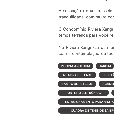
A sensação de um passeio a
tranquilidade, com muito con
O Condomínio Riviera Xangr
temos terrenos para você re
No Riviera Xangri-Lá os mo
com a contemplação de toda
crianças correm, as paisag
PISCINA AQUECIDA
JARDIM
Para oferecer tudo isso a v
QUADRA DE TÊNIS
PORTÃ
localizados de frente para
diretamente para outro, pro
CAMPO DE FUTEBOL
ACADE
destinados ao lazer, recreaç
PORTEIRO ELETRÔNICO
É muito espaço para você p
ESTACIONAMENTO PARA VISIT
QUADRA DE TÊNIS DE SAIBR