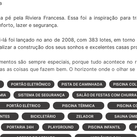
a
 pé pela Riviera Francesa. Essa foi a inspiração para 
forto, lazer e segurança.
i-lá foi lançado no ano de 2008, com 383 lotes, em torno
alizar a construção dos seus sonhos e excelentes casas pr
mentos são sempre especiais, porque tudo acontece no r
s as coisas que fazem bem. O horizonte onde o olhar se
ens por onde se caminha despreocupadamente.
S
PORTÃO ELETRÔNICO
PISTA DE CAMINHADA
PISCINA COL
ocê, o Riviera Xangri-Lá foi pensado de um jeito diferen
MIA
SISTEMA DE SEGURANÇA
SALÃO DE FESTAS COM CHURRA
 lagos ou áreas verdes. Sua distribuição inteligente evi
porcionando muito mais privacidade. Além disso, 60% dos
PORTÃO ELÉTRICO
PISCINA TÉRMICA
PISCINA C
ão, prática de esportes e áreas verdes.
ANTES
BICICLETÁRIO
ZELADOR
SAUNA ÚMI
assar seu tempo aproveitando tudo o que a vida tem de me
PORTARIA 24H
PLAYGROUND
PISCINA INFANTIL
P