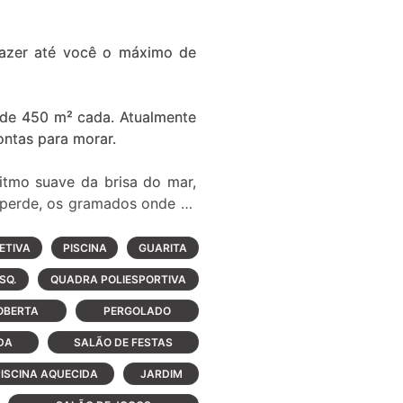
trazer até você o máximo de
 de 450 m² cada. Atualmente
ontas para morar.
itmo suave da brisa do mar,
 perde, os gramados onde as
ETIVA
PISCINA
GUARITA
te. Aqui 90% dos lotes estão
SQ.
QUADRA POLIESPORTIVA
ta que um lote tenha fundos
 seus mais de 387 mil m² são
OBERTA
PERGOLADO
DA
SALÃO DE FESTAS
lhor!
ISCINA AQUECIDA
JARDIM