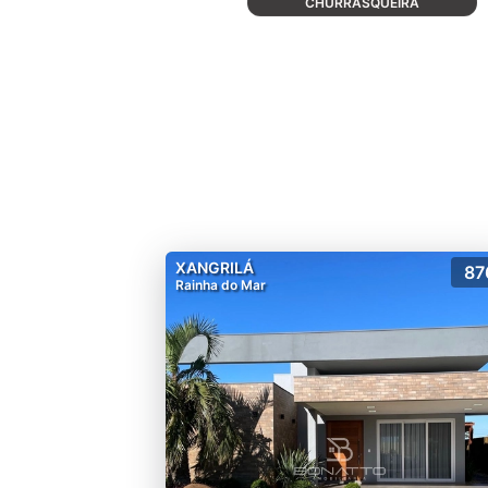
CHURRASQUEIRA
XANGRILÁ
87
Rainha do Mar