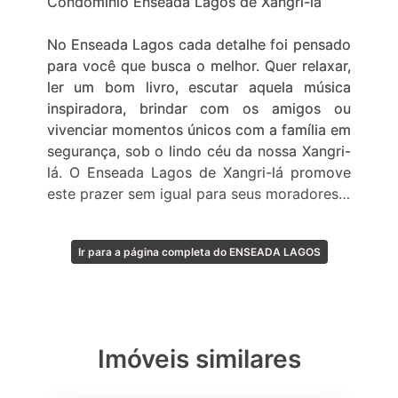
Condomínio Enseada Lagos de Xangri-lá
No Enseada Lagos cada detalhe foi pensado
para você que busca o melhor. Quer relaxar,
ler um bom livro, escutar aquela música
inspiradora, brindar com os amigos ou
vivenciar momentos únicos com a família em
segurança, sob o lindo céu da nossa Xangri-
lá. O Enseada Lagos de Xangri-lá promove
este prazer sem igual para seus moradores.
É nesta área nobre do litoral norte gaúcho
Ir para a página completa do ENSEADA LAGOS
que em 2008 a Wagnerpar (Grupo Capão
Novo) e Goldsztein Cyrela apresentaram
este surpreendente empreendimento na
considerada a capital nacional dos
condomínios fechados de alto luxo. O
Imóveis similares
Enseada Lagos de Xangri-lá é sem dúvida
uma imponência do nosso litoral. Possui uma