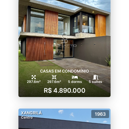
CASAS EM CONDOMÍNIO
297.6m²
297.6m²
5 dorms
5 suítes
R$ 4.890.000
XANGRILÁ
1963
Centro