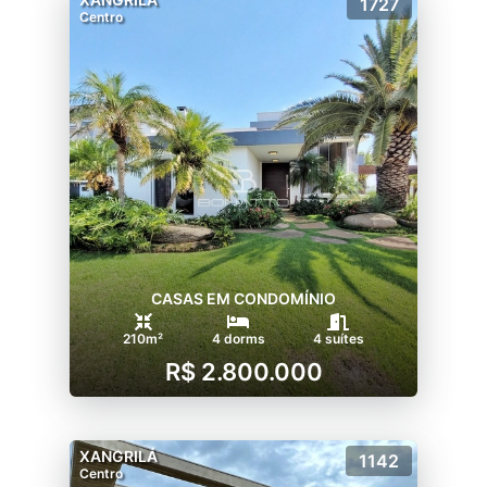
1727
Centro
Sua vida em completa harmonia e bem-estar
no endereço mais desejado de Xangri-lá.
CASAS EM CONDOMÍNIO
210m²
4 dorms
4 suítes
R$ 2.800.000
XANGRILÁ
1142
Centro