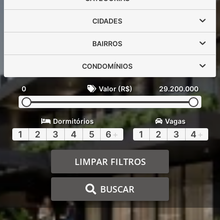
CIDADES
BAIRROS
CONDOMÍNIOS
0
Valor (R$)
29.200.000
Dormitórios
Vagas
1
2
3
4
5
6
+
1
2
3
4
+
LIMPAR FILTROS
BUSCAR