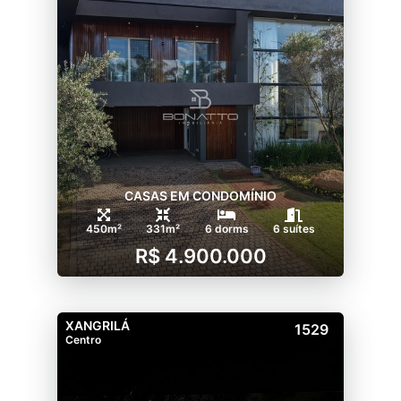
CASAS EM CONDOMÍNIO
450m²
331m²
6 dorms
6 suítes
R$ 4.900.000
XANGRILÁ
1529
Centro