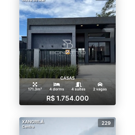
CASAS
171.3m²
4 dorms
4 suítes
2 vagas
R$ 1.754.000
XANGRILÁ
229
Centro