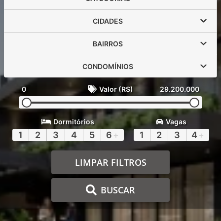
CIDADES
BAIRROS
CONDOMÍNIOS
0
Valor (R$)
29.200.000
Dormitórios
Vagas
1
2
3
4
5
6
+
1
2
3
4
+
LIMPAR FILTROS
BUSCAR