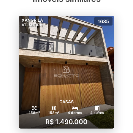
XANGRILÁ
1635
ATLANTIDA
CASAS
158m²
158m²
4 dorms
4 suítes
R$ 1.490.000