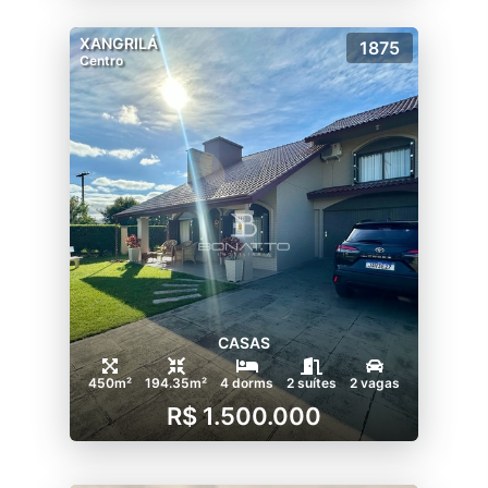
XANGRILÁ
1875
Centro
CASAS
450m²
194.35m²
4 dorms
2 suítes
2 vagas
R$ 1.500.000