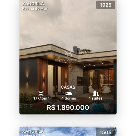
XANGRILÁ
1925
Rainha do Mar
CASAS
177.15m²
4 dorms
4 suítes
R$ 1.890.000
XANGRILÁ
1505
Noiva do Mar