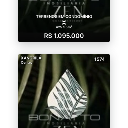
TERRENOS EM CONDOMÍNIO
425.55m²
R$ 1.095.000
XANGRILÁ
1574
Centro