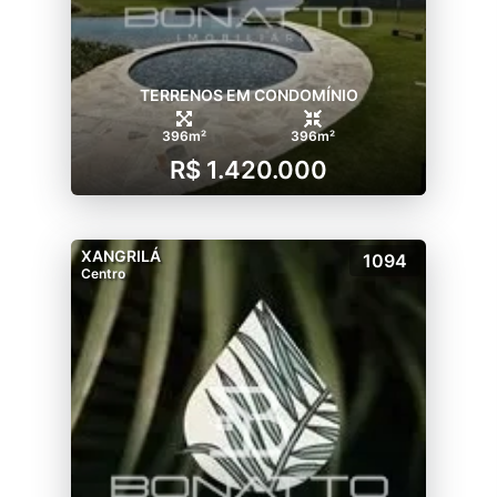
TERRENOS EM CONDOMÍNIO
396m²
396m²
R$ 1.420.000
XANGRILÁ
1094
Centro