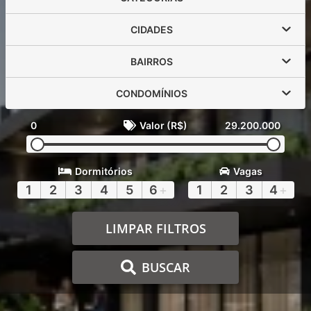
CIDADES
BAIRROS
CONDOMÍNIOS
0
Valor (R$)
29.200.000
Dormitórios
Vagas
1
2
3
4
5
6
+
1
2
3
4
+
LIMPAR FILTROS
BUSCAR