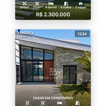
250m²
210m²
4 dorms
4 suítes
2 vagas
R$ 2.300.000
XANGRILÁ
1234
Centro
CASAS EM CONDOMÍNIO