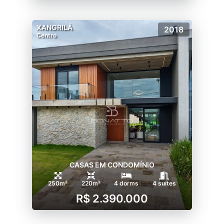
XANGRILÁ
2018
Centro
CASAS EM CONDOMÍNIO
250m²
220m²
4 dorms
4 suítes
R$ 2.390.000