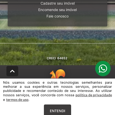
Cadastre seu imóvel
Encomende seu imóvel
Fale conosco
CRECI
64652
Nós usamos cookies e outras tecnologias semelhantes para
melhorar a sua experiência em nossos serviços, personalizar
© DESENVOLVIDO PELA
AGIL.NET
publicidade e recomendar conteúdo de seu interesse. Ao utilizar
política de privacidade
nossos serviços, você concorda com nossa
Nós usamos cookies e outras tecnologias semelhantes para melhorar a
termos de uso
e
sua experiência em nossos serviços, personalizar publicidade e
.
recomendar conteúdo de seu interesse. Ao utilizar nossos serviços,
você concorda com nossa política de privacidade e termos de uso.
ENTENDI
Política de Privacidade
Termos de uso