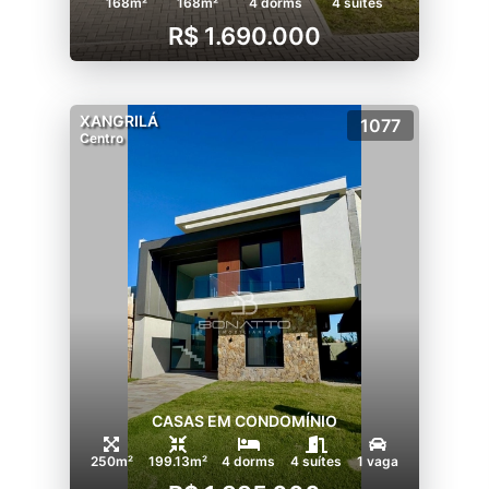
168m²
168m²
4 dorms
4 suítes
R$ 1.690.000
XANGRILÁ
1077
Centro
CASAS EM CONDOMÍNIO
250m²
199.13m²
4 dorms
4 suítes
1 vaga