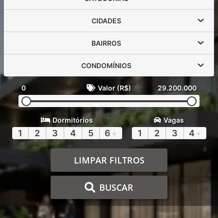
CIDADES
BAIRROS
CONDOMÍNIOS
0
Valor (R$)
29.200.000
Dormitórios
Vagas
1
2
3
4
5
6
+
1
2
3
4
+
LIMPAR FILTROS
BUSCAR