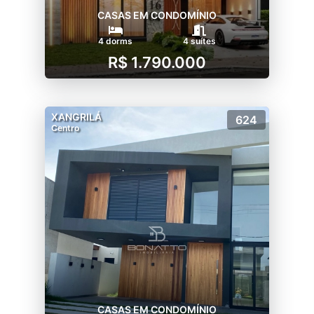
construtoras acostumadas com a excelência
CASAS EM CONDOMÍNIO
e o mais alto padrão em tudo, Melnick Even
4 dorms
4 suítes
e Arcadia.
R$ 1.790.000
XANGRILÁ
624
Centro
CASAS EM CONDOMÍNIO