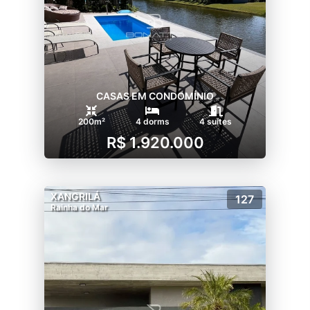
CASAS EM CONDOMÍNIO
200m²
4 dorms
4 suítes
R$ 1.920.000
XANGRILÁ
127
Rainha do Mar