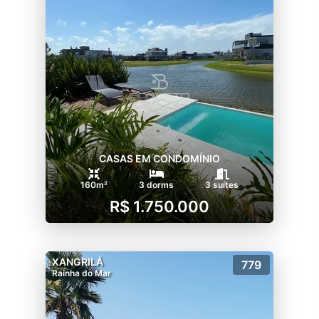
CASAS EM CONDOMÍNIO
160m²
3 dorms
3 suítes
R$ 1.750.000
XANGRILÁ
779
Rainha do Mar