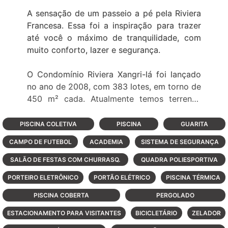
A sensação de um passeio a pé pela Riviera
Francesa. Essa foi a inspiração para trazer
até você o máximo de tranquilidade, com
muito conforto, lazer e segurança.
O Condomínio Riviera Xangri-lá foi lançado
no ano de 2008, com 383 lotes, em torno de
450 m² cada. Atualmente temos terrenos
para você realizar a construção dos seus
sonhos e excelentes casas prontas para
PISCINA COLETIVA
PISCINA
GUARITA
morar.
CAMPO DE FUTEBOL
ACADEMIA
SISTEMA DE SEGURANÇA
No Riviera Xangri-Lá os momentos são
SALÃO DE FESTAS COM CHURRASQ.
QUADRA POLIESPORTIVA
sempre especiais, porque tudo acontece no
PORTEIRO ELETRÔNICO
PORTÃO ELÉTRICO
PISCINA TÉRMICA
ritmo suave da brisa do mar, com a
contemplação de todas as coisas que fazem
PISCINA COBERTA
PERGOLADO
bem. O horizonte onde o olhar se perde, os
ESTACIONAMENTO PARA VISITANTES
BICICLETÁRIO
ZELADOR
gramados onde as crianças correm, as