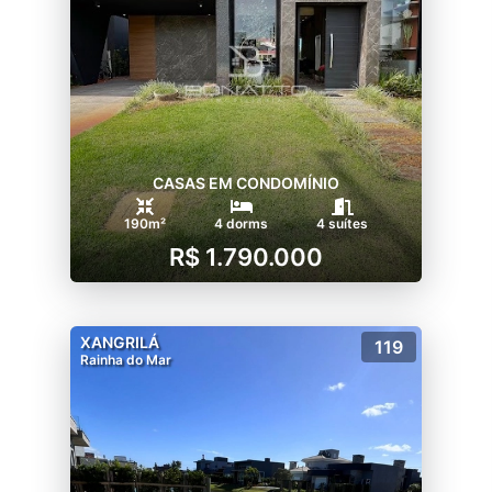
CASAS EM CONDOMÍNIO
190m²
4 dorms
4 suítes
R$ 1.790.000
XANGRILÁ
119
Rainha do Mar