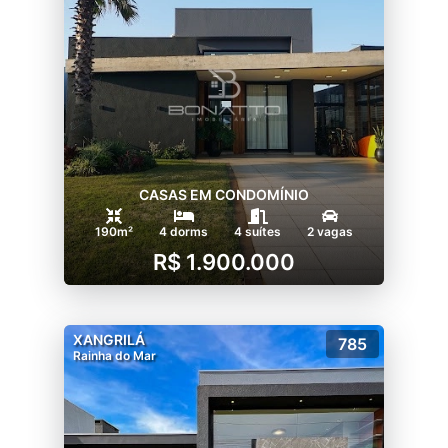
CASAS EM CONDOMÍNIO
190m²
4 dorms
4 suítes
2 vagas
R$ 1.900.000
XANGRILÁ
785
Rainha do Mar