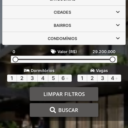
CIDADES
BAIRROS
CONDOMÍNIOS
0
Valor (R$)
29.200.000
Dormitórios
Vagas
1
2
3
4
5
6
+
1
2
3
4
+
LIMPAR FILTROS
BUSCAR