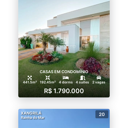
CASAS EM CONDOMÍNIO
441.5m²
192.45m²
4 dorms
4 suítes
2 vagas
R$ 1.790.000
XANGRILÁ
20
Rainha do Mar