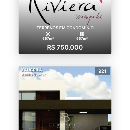
TERRENOS EM CONDOMÍNIO
667m²
667m²
R$ 750.000
XANGRILÁ
921
Rainha do Mar