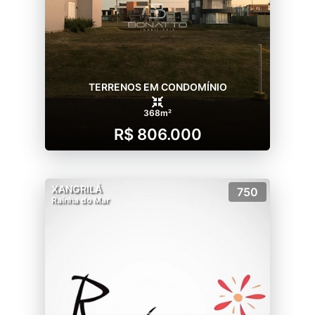
TERRENOS EM CONDOMÍNIO
368m²
R$ 806.000
XANGRILÁ
750
Rainha do Mar