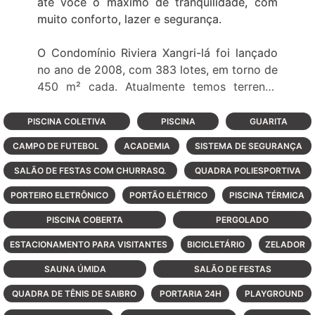
até você o máximo de tranquilidade, com
muito conforto, lazer e segurança.
O Condomínio Riviera Xangri-lá foi lançado
no ano de 2008, com 383 lotes, em torno de
450 m² cada. Atualmente temos terrenos
para você realizar a construção dos seus
sonhos e excelentes casas prontas para
PISCINA COLETIVA
PISCINA
GUARITA
morar.
CAMPO DE FUTEBOL
ACADEMIA
SISTEMA DE SEGURANÇA
No Riviera Xangri-Lá os momentos são
SALÃO DE FESTAS COM CHURRASQ.
QUADRA POLIESPORTIVA
sempre especiais, porque tudo acontece no
PORTEIRO ELETRÔNICO
PORTÃO ELÉTRICO
PISCINA TÉRMICA
ritmo suave da brisa do mar, com a
contemplação de todas as coisas que fazem
PISCINA COBERTA
PERGOLADO
bem. O horizonte onde o olhar se perde, os
ESTACIONAMENTO PARA VISITANTES
BICICLETÁRIO
ZELADOR
gramados onde as crianças correm, as
SAUNA ÚMIDA
SALÃO DE FESTAS
paisagens por onde se caminha
despreocupadamente.
QUADRA DE TÊNIS DE SAIBRO
PORTARIA 24H
PLAYGROUND