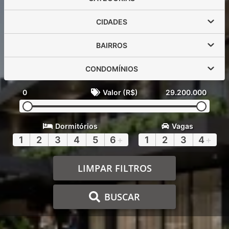
CIDADES
BAIRROS
CONDOMÍNIOS
0
Valor (R$)
29.200.000
Dormitórios
Vagas
1
2
3
4
5
6
+
1
2
3
4
+
LIMPAR FILTROS
BUSCAR