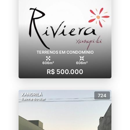
TERRENOS EM CONDOMÍNIO
606m²
606m²
R$ 500.000
XANGRILÁ
724
Rainha do Mar