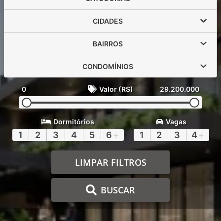
CIDADES
BAIRROS
CONDOMÍNIOS
0
Valor (R$)
29.200.000
Dormitórios
Vagas
1
2
3
4
5
6
+
1
2
3
4
+
LIMPAR FILTROS
BUSCAR