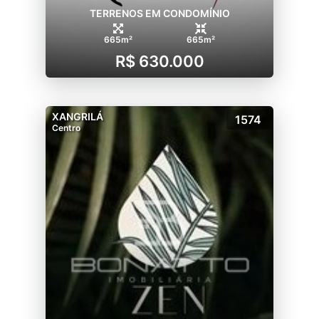
TERRENOS EM CONDOMÍNIO
665m²
665m²
R$ 630.000
XANGRILÁ
1574
Centro