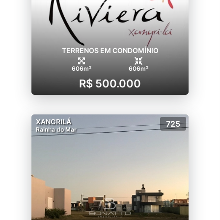
TERRENOS EM CONDOMÍNIO
606m²
606m²
R$ 500.000
XANGRILÁ
725
Rainha do Mar