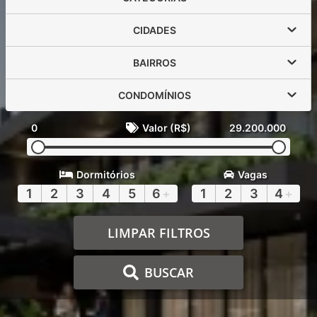
CIDADES
BAIRROS
CONDOMÍNIOS
0
Valor (R$)
29.200.000
Dormitórios
Vagas
1
2
3
4
5
6
+
1
2
3
4
+
LIMPAR FILTROS
BUSCAR