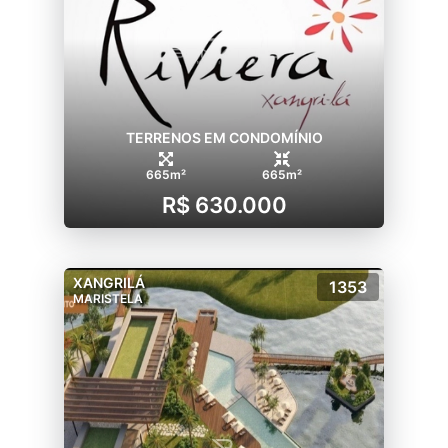
TERRENOS EM CONDOMÍNIO
665m²
665m²
R$ 630.000
XANGRILÁ
1353
MARISTELA