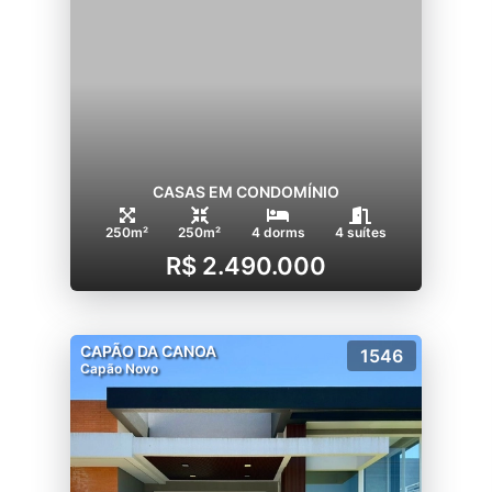
CASAS EM CONDOMÍNIO
250m²
250m²
4 dorms
4 suítes
R$ 2.490.000
CAPÃO DA CANOA
1546
Capão Novo