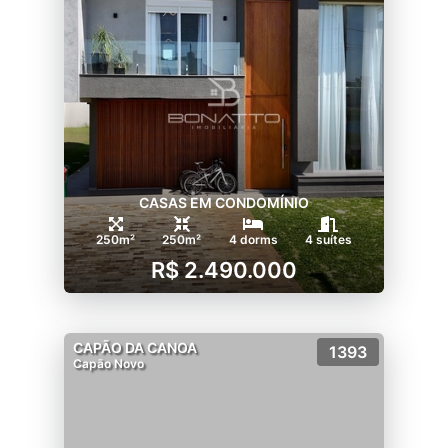
CASAS EM CONDOMÍNIO
250m²
250m²
4 dorms
4 suítes
R$ 2.490.000
CAPÃO DA CANOA
1393
Capão Novo