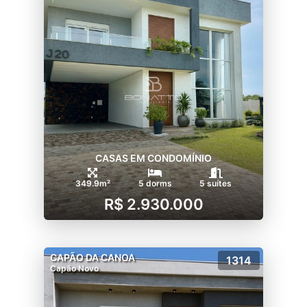
CASAS EM CONDOMÍNIO
349.9m²
5 dorms
5 suítes
R$ 2.930.000
CAPÃO DA CANOA
1314
Capão Novo