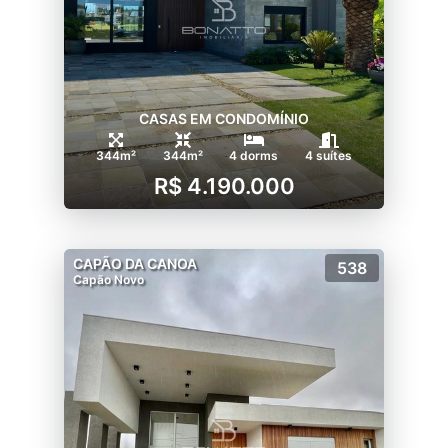
CASAS EM CONDOMÍNIO
344m²
344m²
4 dorms
4 suítes
R$ 4.190.000
CAPÃO DA CANOA
538
Capão Novo