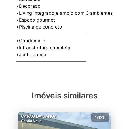
▪️Decorado
▪️Living integrado e amplo com 3 ambientes
▪️Espaço gourmet
▪️Piscina de concreto
———————————————
▪️Condominio
▪️Infraestrutura completa
▪️Junto ao mar
Imóveis similares
CAPÃO DA CANOA
1625
Capão Novo