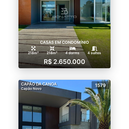
CASAS EM CONDOMÍNIO
218m²
218m²
4 dorms
4 suítes
R$ 2.650.000
CAPÃO DA CANOA
1579
Capão Novo