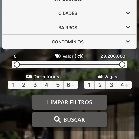
CIDADES
BAIRROS
CONDOMÍNIOS
0
Valor (R$)
29.200.000
Dormitórios
Vagas
1
2
3
4
5
6
+
1
2
3
4
+
LIMPAR FILTROS
BUSCAR