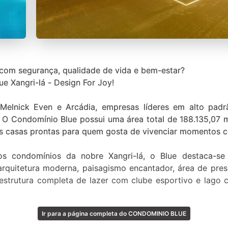
com segurança, qualidade de vida e bem-estar?
e Xangri-lá - Design For Joy!
 Melnick Even e Arcádia, empresas líderes em alto padr
 O Condomínio Blue possui uma área total de 188.135,07 m
as casas prontas para quem gosta de vivenciar momentos c
s condomínios da nobre Xangri-lá, o Blue destaca-
arquitetura moderna, paisagismo encantador, área de pres
aestrutura completa de lazer com clube esportivo e lago 
tima geração, tudo a menos de 1km de distância do mar.
Ir para a página completa do CONDOMINIO BLUE
gri-lá a inspiração está sempre no ar, as horas viram mo