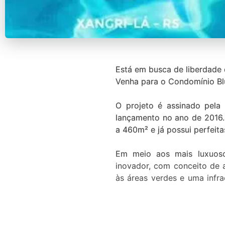
Está em busca de liberdade 
Venha para o Condomínio Blu
O projeto é assinado pela
lançamento no ano de 2016.
a 460m² e já possui perfeit
Em meio aos mais luxuoso
inovador, com conceito de 
às áreas verdes e uma infr
programa de segurança de úl
Aqui no Condomínio Blue Xan