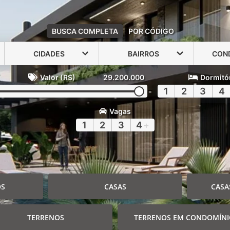
BUSCA COMPLETA
POR CÓDIGO
CIDADES
BAIRROS
CON
Valor (R$)
29.200.000
Dormitó
1
2
3
4
Vagas
1
2
3
4
+
OS
CASAS
CASA
TERRENOS
TERRENOS EM CONDOMÍN