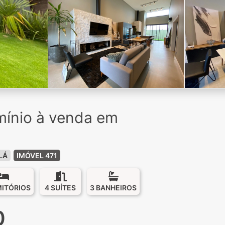
ínio à venda em
LÁ
IMÓVEL 471
MITÓRIOS
4 SUÍTES
3 BANHEIROS
0