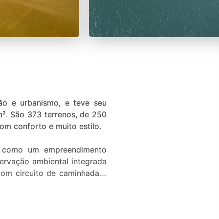
ão e urbanismo, e teve seu
². São 373 terrenos, de 250
om conforto e muito estilo.
se como um empreendimento
ervação ambiental integrada
com circuito de caminhada e
mentos de prazer e o paraíso