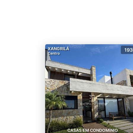
cabe na palma da sua mão!!
XANGRILÁ
193
Centro
CASAS EM CONDOMÍNIO