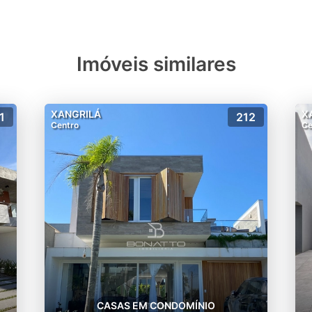
Imóveis similares
XANGRILÁ
X
1
212
Centro
Ce
CASAS EM CONDOMÍNIO