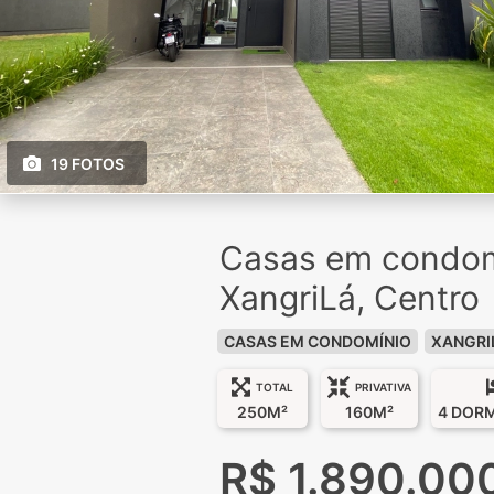
19 FOTOS
Casas em condom
XangriLá, Centro
CASAS EM CONDOMÍNIO
XANGRI
TOTAL
PRIVATIVA
250M²
160M²
4 DOR
R$ 1.890.00