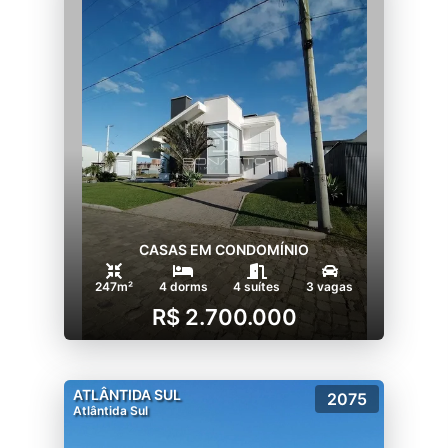
CASAS EM CONDOMÍNIO
247m²
4 dorms
4 suítes
3 vagas
R$ 2.700.000
ATLÂNTIDA SUL
2075
Atlântida Sul