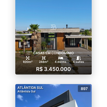
CASAS EM CONDOMÍNIO
600m²
248m²
4 dorms
4 suítes
R$ 3.450.000
ATLÂNTIDA SUL
897
Atlântida Sul