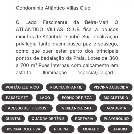
Condomínio Atlântico Villas Club
O Lado Fascinante da Beira-Mar! O
ATLÂNTICO VILLAS CLUB fica a poucos
minutos de Atlântida e Imbé. Sua localização
privilegia tanto quem busca paz e sossego,
como que quer estar perto dos principais
pontos de badalação da Praia. Lotes de 360
à 700 m²,Ruas internas com calçamento em
asfalto, Iluminação especial,Calçadas
arborizadas,Projeto paisagístico com
espelhos D água. Muita qualidade e
PORTÃO ELÉTRICO
PISCINA INFANTIL
PISCINA AQUECIDA
elegância esperam você no ATLÂNTICO
PASSEO PET
LAGO
FORNO DE PIZZA
BICICLETÁRIO
VILLAS CLUB. INFRA-ESTRUTURA
COMPLETA:Clube House, bar, churrasqueira,
ACESSO DEF. FÍSICOS
VIGILÂNCIA 24H
ACADEMIA
espaço gourmet, sala de eventos;Piscinas
QUINTAL
QUADRA DE TÊNIS
PORTARIA
PLAYGROUND
Adulto e Infantil com raia para natação;Spa,
PISCINA COLETIVA
fitness center equipado, sauna e ambiente
PISCINA
MURADO
JARDIM