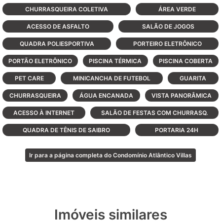
de contemplação;Salão de Festas; Portaria
CHURRASQUEIRA COLETIVA
ÁREA VERDE
24Hs;Muro 2,5 metros de altura;
ACESSO DE ASFALTO
SALÃO DE JOGOS
Moderníssimo sistema de monitoramento e
segurança;2 quadras de tênis, paddle,
QUADRA POLIESPORTIVA
PORTEIRO ELETRÔNICO
futebol e vôlei;Restaurante privativo.
PORTÃO ELETRÔNICO
PISCINA TÉRMICA
PISCINA COBERTA
PET CARE
MINICANCHA DE FUTEBOL
GUARITA
CHURRASQUEIRA
ÁGUA ENCANADA
VISTA PANORÂMICA
ACESSO À INTERNET
SALÃO DE FESTAS COM CHURRASQ.
QUADRA DE TÊNIS DE SAIBRO
PORTARIA 24H
Ir para a página completa do Condomínio Atlântico Villas
Imóveis similares