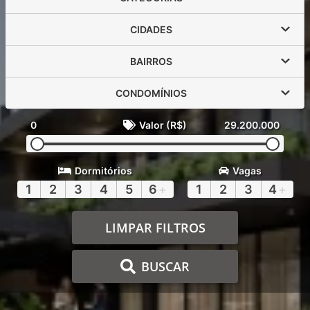
CIDADES
BAIRROS
CONDOMÍNIOS
0
Valor (R$)
29.200.000
Dormitórios
Vagas
1
2
3
4
5
6
+
1
2
3
4
+
LIMPAR FILTROS
BUSCAR