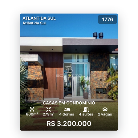
ATLÂNTIDA SUL
1776
Atlântida Sul
CASAS EM CONDOMÍNIO
600m²
279m²
4 dorms
4 suítes
2 vagas
R$ 3.200.000