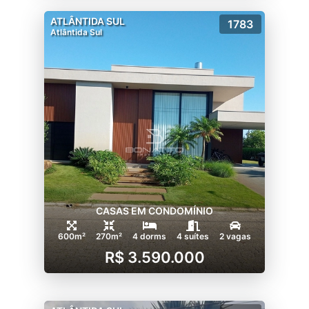
ATLÂNTIDA SUL
1783
Atlântida Sul
CASAS EM CONDOMÍNIO
600m²
270m²
4 dorms
4 suítes
2 vagas
R$ 3.590.000