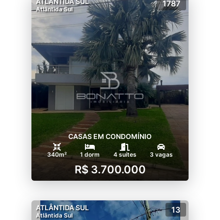
ATLÂNTIDA SUL
1787
Atlântida Sul
CASAS EM CONDOMÍNIO
340m²
1 dorm
4 suítes
3 vagas
R$ 3.700.000
ATLÂNTIDA SUL
13
Atlântida Sul