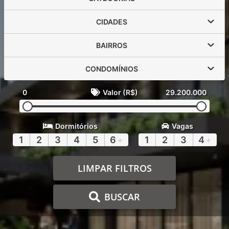
CIDADES
BAIRROS
CONDOMÍNIOS
0
Valor (R$)
29.200.000
Dormitórios
Vagas
1
2
3
4
5
6
+
1
2
3
4
+
LIMPAR FILTROS
BUSCAR