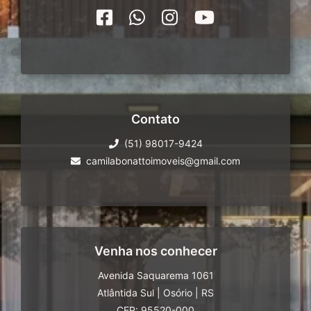
Contato
(51) 98017-9424
camilabonattoimoveis@gmail.com
Venha nos conhecer
Avenida Saquarema 1061
Atlântida Sul
|
Osório
|
RS
CEP: 95520-000