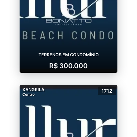
-Praça de esportes completa com quadra
poliesportiva, beach tênis, rampa de skate,
ping pong e quiosque integrado
-PARADOURO EXCLUSIVO À BEIRA MAR
TERRENOS EM CONDOMÍNIO
R$ 300.000
XANGRILÁ
1712
Centro