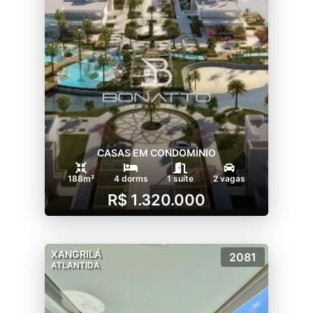
CASAS EM CONDOMÍNIO
188m²
4 dorms
1 suíte
2 vagas
R$ 1.320.000
XANGRILÁ
2081
ATLANTIDA