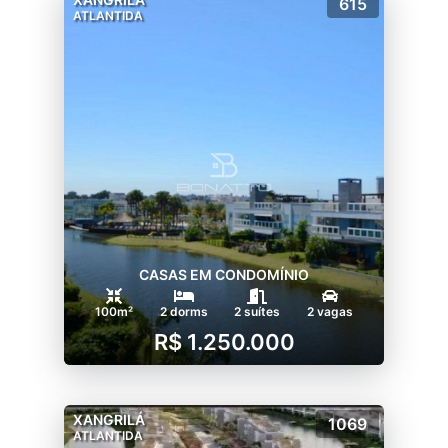
615
Transborde energia e aproveite o melhor
ATLANTIDA
que a vida proporciona no seu Rossi
Atlântida!
CASAS EM CONDOMÍNIO
100m²
2 dorms
2 suítes
2 vagas
R$ 1.250.000
XANGRILÁ
1069
ATLANTIDA