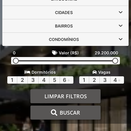
CIDADES
BAIRROS
CONDOMÍNIOS
0
Valor (R$)
29.200.000
Dormitórios
Vagas
1
2
3
4
5
6
+
1
2
3
4
+
LIMPAR FILTROS
BUSCAR