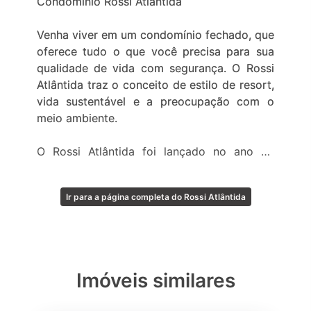
Condomínio Rossi Atlântida
Venha viver em um condomínio fechado, que
oferece tudo o que você precisa para sua
qualidade de vida com segurança. O Rossi
Atlântida traz o conceito de estilo de resort,
vida sustentável e a preocupação com o
meio ambiente.
O Rossi Atlântida foi lançado no ano de
2010, na região mais nobre do litoral norte
gaúcho, na conceituada praia de Atlântida.
Ir para a página completa do Rossi Atlântida
São 496 unidades entre casas geminadas e
apartamentos giardinos (térreos), terrazas e
coberturas todos com vista para o lago e
lofts modernos, só esperando você chegar.
Imóveis similares
Esse lindo empreendimento vai te fazer
sentir como se você estivesse em uma ilha