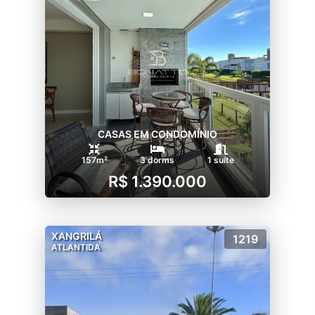
CASAS EM CONDOMÍNIO
157m²
3 dorms
1 suíte
R$ 1.390.000
XANGRILÁ
1219
ATLANTIDA