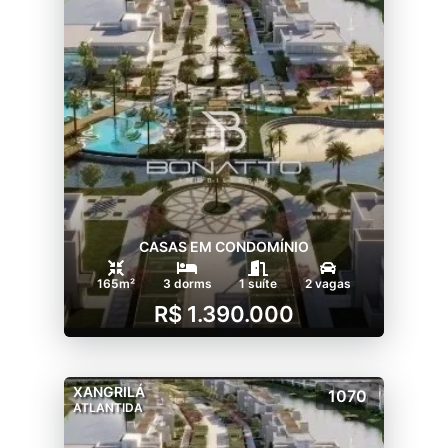
CASAS EM CONDOMÍNIO
165m²
3 dorms
1 suíte
2 vagas
R$ 1.390.000
XANGRILÁ
1070
ATLANTIDA