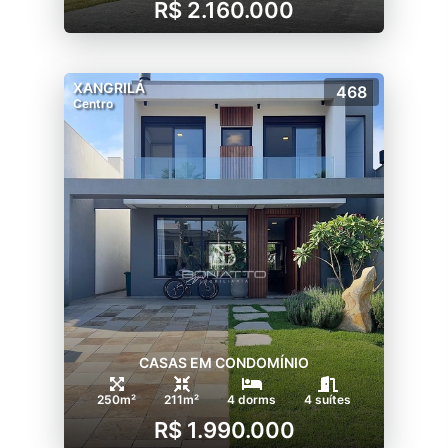
R$ 2.160.000
XANGRILÁ
468
Centro
CASAS EM CONDOMÍNIO
250m²
211m²
4 dorms
4 suítes
R$ 1.990.000