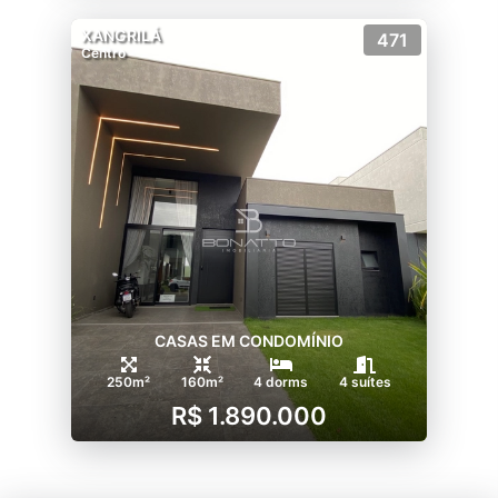
XANGRILÁ
471
Centro
CASAS EM CONDOMÍNIO
250m²
160m²
4 dorms
4 suítes
R$ 1.890.000