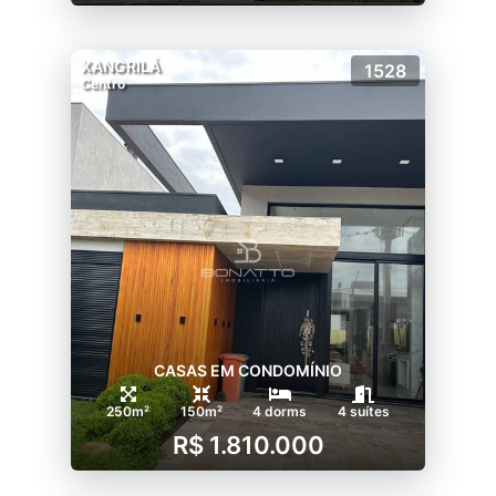
XANGRILÁ
1528
Centro
CASAS EM CONDOMÍNIO
250m²
150m²
4 dorms
4 suítes
R$ 1.810.000