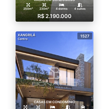
250m²
230m²
4 dorms
4 suítes
R$ 2.190.000
XANGRILÁ
1527
Centro
CASAS EM CONDOMÍNIO