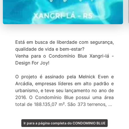
Está em busca de liberdade com segurança,
qualidade de vida e bem-estar?
Venha para o Condomínio Blue Xangri-lá -
Design For Joy!
O projeto é assinado pela Melnick Even e
Arcádia, empresas líderes em alto padrão e
urbanismo, e teve seu lançamento no ano de
2016. O Condomínio Blue possui uma área
total de 188.135,07 m². São 373 terrenos, de
250 a 460m² e já possui perfeitas casas
prontas para quem gosta de vivenciar
Ir para a página completa do CONDOMINIO BLUE
momentos com conforto e muito estilo.