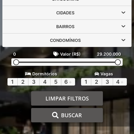
CIDADES
BAIRROS
CONDOMÍNIOS
0
Valor (R$)
29.200.000
Dormitórios
Vagas
1
2
3
4
5
6
+
1
2
3
4
+
LIMPAR FILTROS
BUSCAR