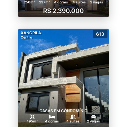
250m²
237m²
4 dorms
4 suítes
2 vagas
R$ 2.390.000
XANGRILÁ
613
Centro
CASAS EM CONDOMÍNIO
195m²
4 dorms
4 suítes
2 vagas