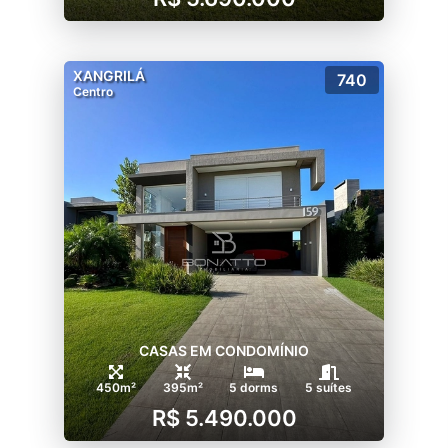
XANGRILÁ
740
Centro
CASAS EM CONDOMÍNIO
450m²
395m²
5 dorms
5 suítes
R$ 5.490.000