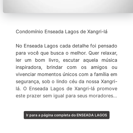
Condomínio Enseada Lagos de Xangri-lá
No Enseada Lagos cada detalhe foi pensado
para você que busca o melhor. Quer relaxar,
ler um bom livro, escutar aquela música
inspiradora, brindar com os amigos ou
vivenciar momentos únicos com a família em
segurança, sob o lindo céu da nossa Xangri-
lá. O Enseada Lagos de Xangri-lá promove
este prazer sem igual para seus moradores.
É nesta área nobre do litoral norte gaúcho
Ir para a página completa do ENSEADA LAGOS
que em 2008 a Wagnerpar (Grupo Capão
Novo) e Goldsztein Cyrela apresentaram
este surpreendente empreendimento na