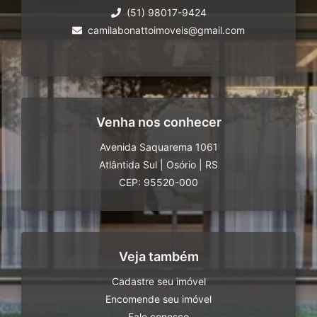
(51) 98017-9424
camilabonattoimoveis@gmail.com
Venha nos conhecer
Avenida Saquarema 1061
Atlântida Sul
|
Osório
|
RS
CEP: 95520-000
Veja também
Cadastre seu imóvel
Encomende seu imóvel
Fale conosco