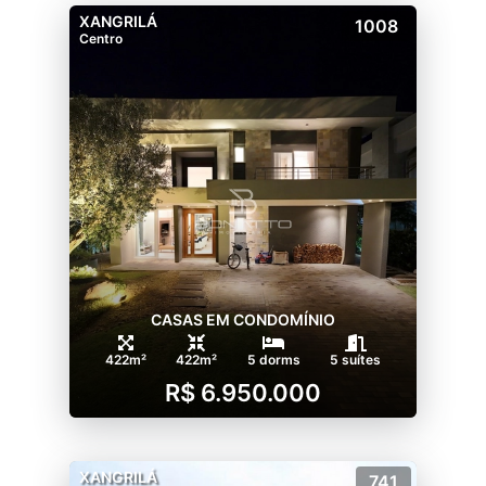
XANGRILÁ
1008
Centro
CASAS EM CONDOMÍNIO
422m²
422m²
5 dorms
5 suítes
R$ 6.950.000
XANGRILÁ
741