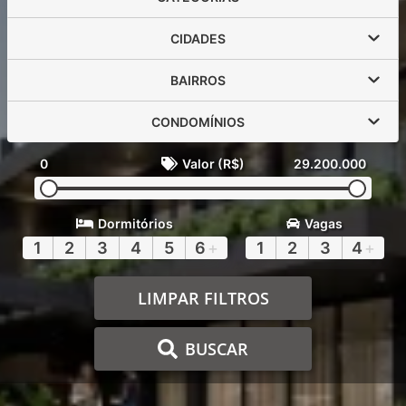
CIDADES
BAIRROS
CONDOMÍNIOS
0
Valor (R$)
29.200.000
Dormitórios
Vagas
1
2
3
4
5
6
+
1
2
3
4
+
LIMPAR FILTROS
BUSCAR