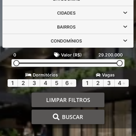
CIDADES
BAIRROS
CONDOMÍNIOS
0
Valor (R$)
29.200.000
Dormitórios
Vagas
1
2
3
4
5
6
+
1
2
3
4
+
LIMPAR FILTROS
BUSCAR