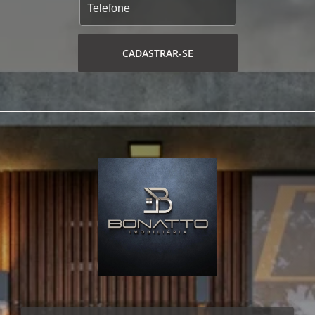
inteiro o melhor que o litoral pode
proporcionar. Projetado pensando em você,
o Lagoa do Passo possui uma estrutura para
viver a vida junto à natureza e ao lado de
CADASTRAR-SE
sua família. Terrenos com amplo espaço,
recantos arbori-zados, completa infra-
estrutura esportiva, clubes sociais, sala de
jogos e tudo o que você sempre sonhou.
Tudo isso num amplo espaço verde, com
exclusiva reserva ambiental, onde apenas
48% da área são lotes.
Liberdade de escolha. Se você deseja
construir a casa dos seus sonhos, não tem
proble-ma nenhum. Mas para seu conforto e
tranquilidade, o Lagoa do Passo Village Park
dis-ponibiliza duas opções de casas, com
projeto e execução próprios. Você escolhe a
casa desejada, detalhes de acabamento e