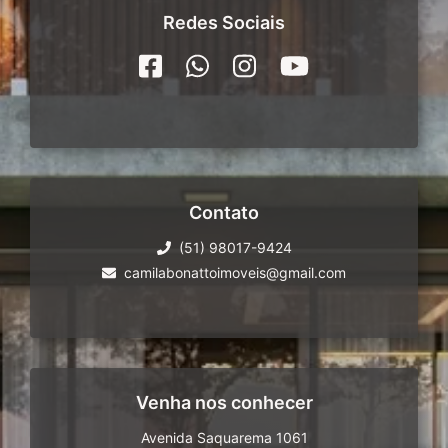
pronto! Com valores e cronogramas
Redes Sociais
detalhados, sua construção será finalizada
rapidamente e você nem esquenta a cabeça.
CARACTERÍSTICAS GERAIS DO
EMPREENDIMENTO
O condomínio abrange uma área total de
46,7 ha constituída de 283 lotes privativos.
Em relação às áreas de destinação a uso
Contato
comum verificam-se duas praças
poliesportivas, praça do lago, diversas áreas
(51) 98017-9424
verdes, espaço de convívio social, espaço
camilabonattoimoveis@gmail.com
náutico, clube náutico, pórtico de acesso
com guarita, prédio administrativo/ serviços
e diversos outros espaços a seguir
relacionados.
Venha nos conhecer
INFRA-ESTRUTURA BÁSICA COM OS
Avenida Saquarema 1061
SEGUINTES EQUIPAMENTOS: