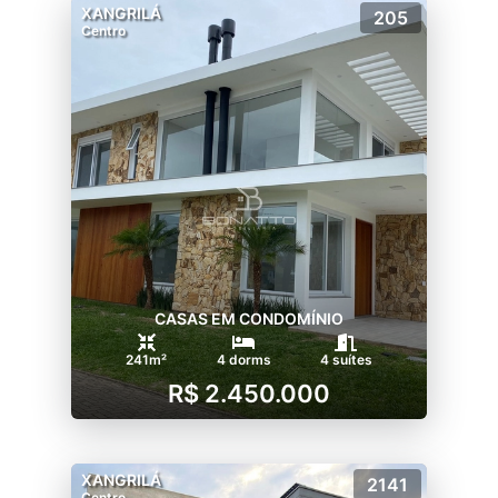
XANGRILÁ
205
Centro
CASAS EM CONDOMÍNIO
241m²
4 dorms
4 suítes
R$ 2.450.000
XANGRILÁ
2141
Centro