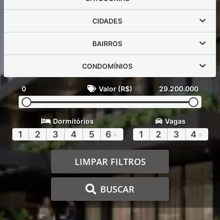
CIDADES
BAIRROS
CONDOMÍNIOS
0
Valor (R$)
29.200.000
Dormitórios
Vagas
1
2
3
4
5
6
+
1
2
3
4
+
LIMPAR FILTROS
BUSCAR