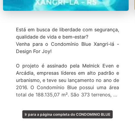
Está em busca de liberdade com segurança,
qualidade de vida e bem-estar?
Venha para o Condomínio Blue Xangri-lá -
Design For Joy!
O projeto é assinado pela Melnick Even e
Arcádia, empresas líderes em alto padrão e
urbanismo, e teve seu lançamento no ano de
2016. O Condomínio Blue possui uma área
total de 188.135,07 m². São 373 terrenos, de
250 a 460m² e já possui perfeitas casas
prontas para quem gosta de vivenciar
Ir para a página completa do CONDOMINIO BLUE
momentos com conforto e muito estilo.
Em meio aos mais luxuosos condomínios da