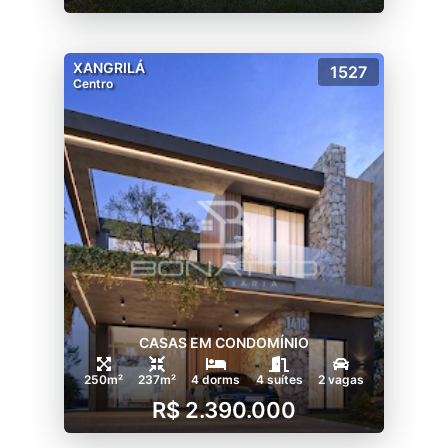
XANGRILÁ
1527
Centro
CASAS EM CONDOMÍNIO
250m²
237m²
4 dorms
4 suítes
2 vagas
R$ 2.390.000