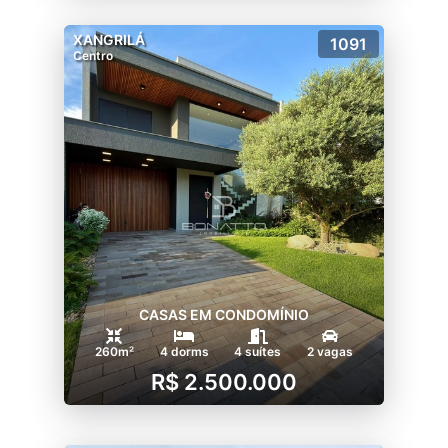
XANGRILÁ
1091
Centro
CASAS EM CONDOMÍNIO
260m²
4 dorms
4 suítes
2 vagas
R$ 2.500.000