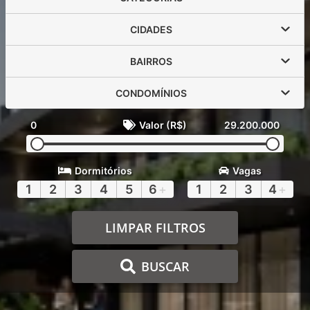
CIDADES
BAIRROS
CONDOMÍNIOS
0
Valor (R$)
29.200.000
Dormitórios
Vagas
1
2
3
4
5
6
+
1
2
3
4
+
LIMPAR FILTROS
BUSCAR