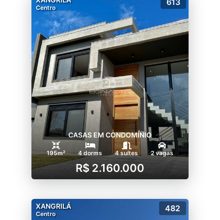
613
Centro
CASAS EM CONDOMÍNIO
195m²
4 dorms
4 suítes
2 vagas
R$ 2.160.000
XANGRILÁ
482
Centro