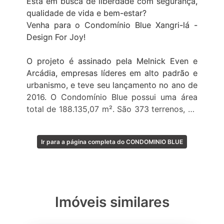
Está em busca de liberdade com segurança,
qualidade de vida e bem-estar?
Venha para o Condomínio Blue Xangri-lá -
Design For Joy!
O projeto é assinado pela Melnick Even e
Arcádia, empresas líderes em alto padrão e
urbanismo, e teve seu lançamento no ano de
2016. O Condomínio Blue possui uma área
total de 188.135,07 m². São 373 terrenos, de
250 a 460m² e já possui perfeitas casas
prontas para quem gosta de vivenciar
Ir para a página completa do CONDOMINIO BLUE
momentos com conforto e muito estilo.
Em meio aos mais luxuosos condomínios da
nobre Xangri-lá, o Blue destaca-se como um
empreendimento inovador, com conceito de
Imóveis similares
arquitetura moderna, paisagismo
encantador, área de preservação ambiental