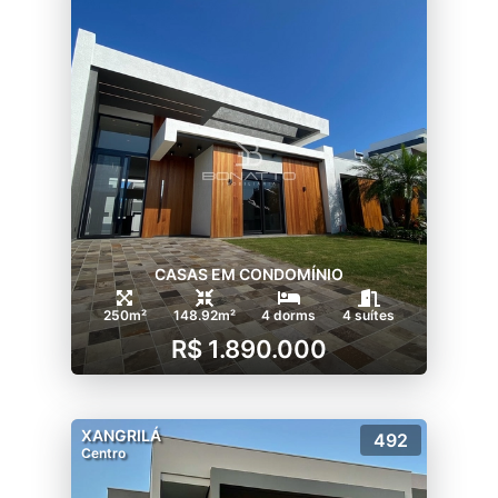
CASAS EM CONDOMÍNIO
250m²
148.92m²
4 dorms
4 suítes
R$ 1.890.000
XANGRILÁ
492
Centro