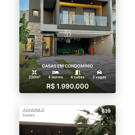
CASAS EM CONDOMÍNIO
230m²
4 dorms
4 suítes
2 vagas
R$ 1.990.000
XANGRILÁ
639
Centro