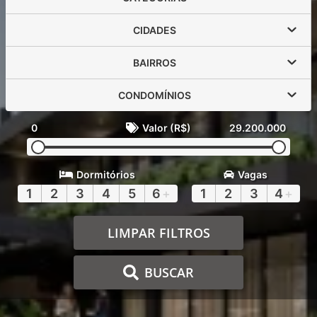
CIDADES
BAIRROS
CONDOMÍNIOS
0
Valor (R$)
29.200.000
Dormitórios
Vagas
1
2
3
4
5
6
+
1
2
3
4
+
LIMPAR FILTROS
BUSCAR