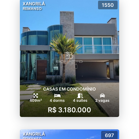
XANGRILÁ
1550
REMANSO
CASAS EM CONDOMÍNIO
409m²
4 dorms
4 suítes
2 vagas
R$ 3.180.000
XANGRILÁ
697
REMANSO