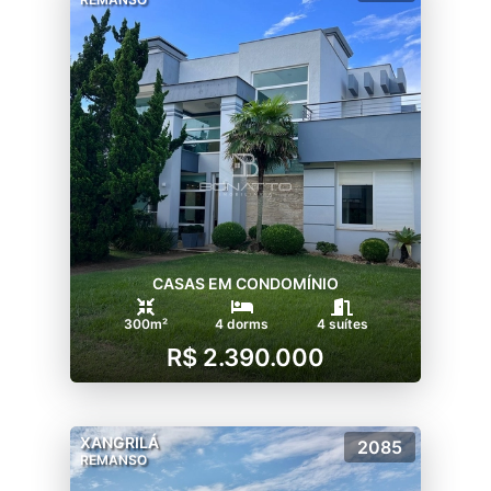
CASAS EM CONDOMÍNIO
300m²
4 dorms
4 suítes
R$ 2.390.000
XANGRILÁ
2085
REMANSO