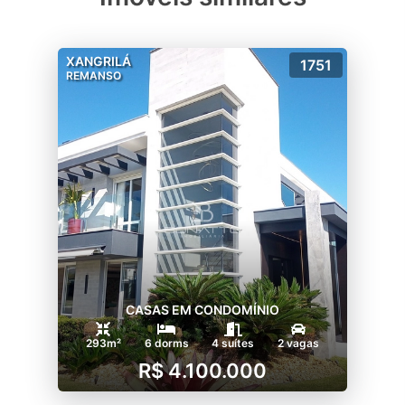
XANGRILÁ
1751
REMANSO
CASAS EM CONDOMÍNIO
293m²
6 dorms
4 suítes
2 vagas
R$ 4.100.000