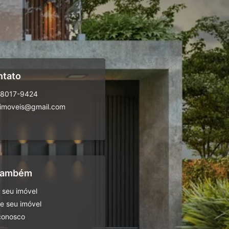
ntato
98017-9424
oimoveis@gmail.com
 também
 seu imóvel
 seu imóvel
conosco