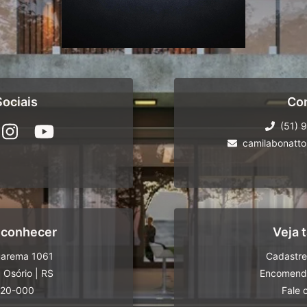
ociais
Co
(51) 
camilabonatt
 conhecer
Veja
uarema 1061
Cadastre
|
Osório
|
RS
Encomende
520-000
Fale 