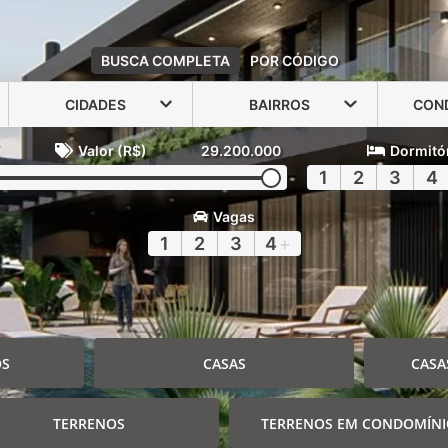
BUSCA COMPLETA
POR CÓDIGO
CIDADES
BAIRROS
CON
Valor (R$)
29.200.000
Dormitó
1
2
3
4
Vagas
1
2
3
4
+
OS
CASAS
CASA
TERRENOS
TERRENOS EM CONDOMÍN