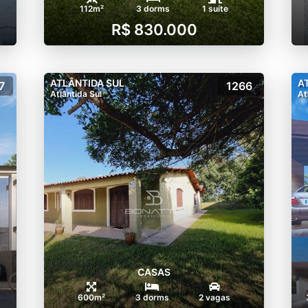
112m²
3 dorms
1 suíte
R$ 830.000
ATLÂNTIDA SUL
A
7
1266
Atlântida Sul
At
CASAS
600m²
3 dorms
2 vagas