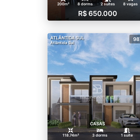
200m²
8 dorms
2 suítes
8 vagas
R$ 650.000
ATLÂNTIDA SUL
98
Atlântida Sul
CASAS
118.74m²
3 dorms
1 suíte