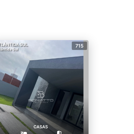
TLÂNTIDA SUL
715
lântida Sul
CASAS