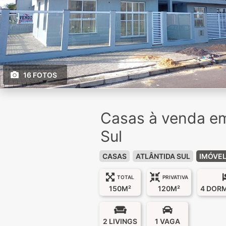
16 FOTOS
Casas à venda em 
Sul
CASAS
ATLÂNTIDA SUL
IMÓVEL
TOTAL
PRIVATIVA
150M²
120M²
4 DOR
2 LIVINGS
1 VAGA