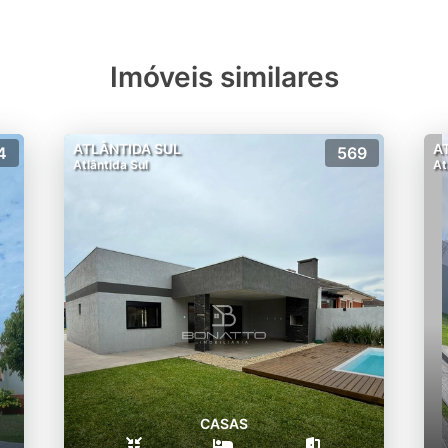
Imóveis similares
ATLÂNTIDA SUL
A
4
569
Atlântida Sul
At
CASAS