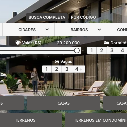
BUSCA COMPLETA
POR CÓDIGO
CIDADES
BAIRROS
CON
Valor (R$)
29.200.000
Dormitó
1
2
3
4
Vagas
1
2
3
4
+
OS
CASAS
CASA
TERRENOS
TERRENOS EM CONDOMÍN