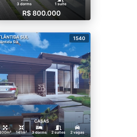
3 dorms
1 suíte
R$ 800.000
TLÂNTIDA SUL
1540
lântida Sul
CASAS
300m²
141m²
3 dorms
2 suítes
2 vagas