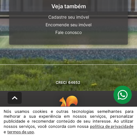
Veja também
Cadastre seu imóvel
Encomende seu imóvel
Fale conosco
CRECI
64652
Nós usamos cookies e outras tecnologias semelhantes para
melhorar a sua experiência em nossos serviços, personalizar
© DESENVOLVIDO PELA
AGIL.NET
publicidade e recomendar conteúdo de seu interesse. Ao utilizar
política de privacidade
nossos serviços, você concorda com nossa
Nós usamos cookies e outras tecnologias semelhantes para melhorar a
termos de uso
e
sua experiência em nossos serviços, personalizar publicidade e
.
recomendar conteúdo de seu interesse. Ao utilizar nossos serviços,