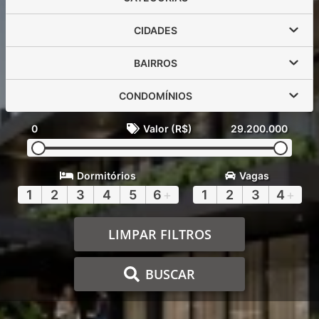
CIDADES
BAIRROS
CONDOMÍNIOS
0
Valor (R$)
29.200.000
Dormitórios
Vagas
1
2
3
4
5
6
+
1
2
3
4
+
LIMPAR FILTROS
BUSCAR