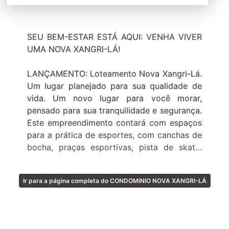
SEU BEM-ESTAR ESTÁ AQUI: VENHA VIVER
UMA NOVA XANGRI-LÁ!
LANÇAMENTO: Loteamento Nova Xangri-Lá.
Um lugar planejado para sua qualidade de
vida. Um novo lugar para você morar,
pensado para sua tranquilidade e segurança.
Este empreendimento contará com espaços
para a prática de esportes, com canchas de
bocha, praças esportivas, pista de skate,
ciclovia e central de bikes. Possuirá,
também, um Clube Social, com piscinas
Ir para a página completa do CONDOMINIO NOVA XANGRI-LÁ
adulto e infantil, salão de festas. Um
ambiente voltado para o lazer, com espaços
de convivência social, lagos, mirantes e
muito mais!