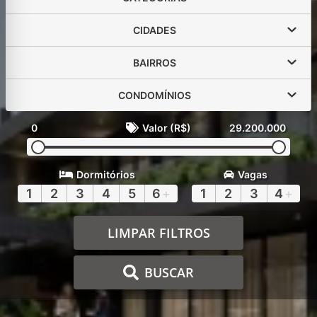
CIDADES
BAIRROS
CONDOMÍNIOS
0
Valor (R$)
29.200.000
Dormitórios
Vagas
1
2
3
4
5
6
+
1
2
3
4
+
LIMPAR FILTROS
BUSCAR