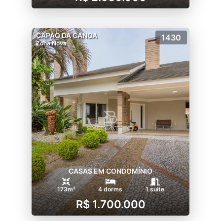
CAPÃO DA CANOA
1430
Zona Nova
CASAS EM CONDOMÍNIO
173m²
4 dorms
1 suíte
R$ 1.700.000