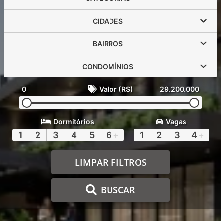
CIDADES
BAIRROS
CONDOMÍNIOS
0
Valor (R$)
29.200.000
Dormitórios
Vagas
1
2
3
4
5
6
+
1
2
3
4
+
LIMPAR FILTROS
BUSCAR