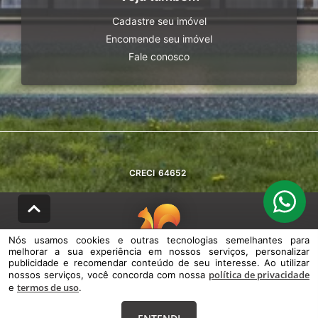
Cadastre seu imóvel
Encomende seu imóvel
Fale conosco
CRECI
64652
Nós usamos cookies e outras tecnologias semelhantes para
melhorar a sua experiência em nossos serviços, personalizar
© DESENVOLVIDO PELA
AGIL.NET
publicidade e recomendar conteúdo de seu interesse. Ao utilizar
política de privacidade
nossos serviços, você concorda com nossa
Nós usamos cookies e outras tecnologias semelhantes para melhorar a
termos de uso
e
sua experiência em nossos serviços, personalizar publicidade e
.
recomendar conteúdo de seu interesse. Ao utilizar nossos serviços,
você concorda com nossa política de privacidade e termos de uso.