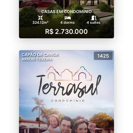
CASAS EM CONDOMÍNIO
324.12m²
4 dorms
4 suítes
R$ 2.730.000
CAPÃO DA CANOA
1425
ARROIO TEIXEIRA