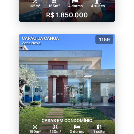
165m²
165m²
4 dorms
4 suítes
R$ 1.850.000
CAPÃO DA CANOA
1159
Zona Nova
CASAS EM CONDOMÍNIO
150m²
150m²
3 dorms
1 suíte