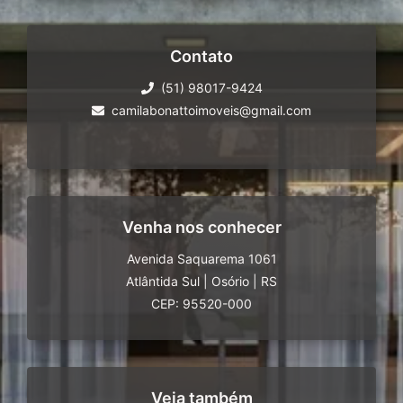
Contato
(51) 98017-9424
camilabonattoimoveis@gmail.com
Venha nos conhecer
Avenida Saquarema 1061
Atlântida Sul
|
Osório
|
RS
CEP: 95520-000
Veja também