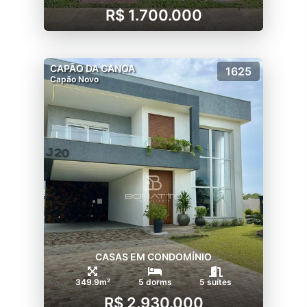
R$ 1.700.000
CAPÃO DA CANOA
1625
Capão Novo
CASAS EM CONDOMÍNIO
349.9m²
5 dorms
5 suítes
R$ 2.930.000