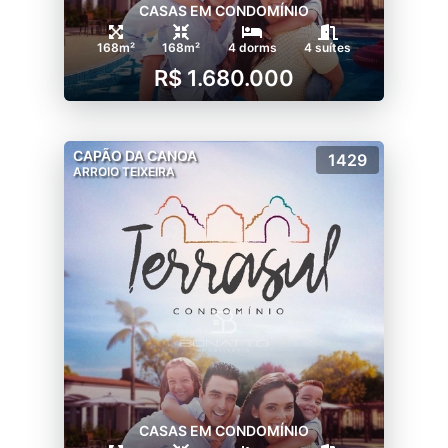
CASAS EM CONDOMÍNIO
168m²
168m²
4 dorms
4 suítes
R$ 1.680.000
CAPÃO DA CANOA
1429
ARROIO TEIXEIRA
CASAS EM CONDOMÍNIO