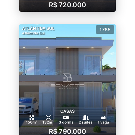
R$ 720.000
ATLÂNTIDA SUL
1765
Atlântida Sul
CASAS
150m²
132m²
3 dorms
2 suítes
1 vaga
R$ 790.000