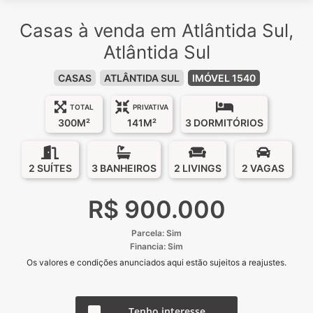
Casas à venda em Atlântida Sul,
Atlântida Sul
CASAS
ATLÂNTIDA SUL
IMÓVEL 1540
TOTAL
PRIVATIVA
300M²
141M²
3 DORMITÓRIOS
2 SUÍTES
3 BANHEIROS
2 LIVINGS
2 VAGAS
R$ 900.000
Parcela: Sim
Financia: Sim
Os valores e condições anunciados aqui estão sujeitos a reajustes.
Tenho interesse