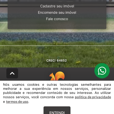
Cadastre seu imóvel
Encomende seu imóvel
Fale conosco
CRECI
64652
Nós usamos cookies e outras tecnologias semelhantes para
melhorar a sua experiência em nossos serviços, personalizar
© DESENVOLVIDO PELA
AGIL.NET
publicidade e recomendar conteúdo de seu interesse. Ao utilizar
política de privacidade
nossos serviços, você concorda com nossa
Nós usamos cookies e outras tecnologias semelhantes para melhorar a
termos de uso
e
sua experiência em nossos serviços, personalizar publicidade e
.
recomendar conteúdo de seu interesse. Ao utilizar nossos serviços,
você concorda com nossa política de privacidade e termos de uso.
ENTENDI