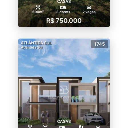
CASAS
600m²
3 dorms
2 vagas
R$ 750.000
ATLÂNTIDA SUL
1745
Atlântida Sul
CASAS