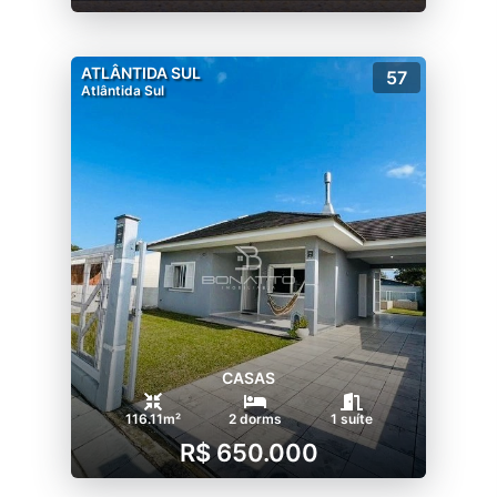
ATLÂNTIDA SUL
57
Atlântida Sul
CASAS
116.11m²
2 dorms
1 suíte
R$ 650.000