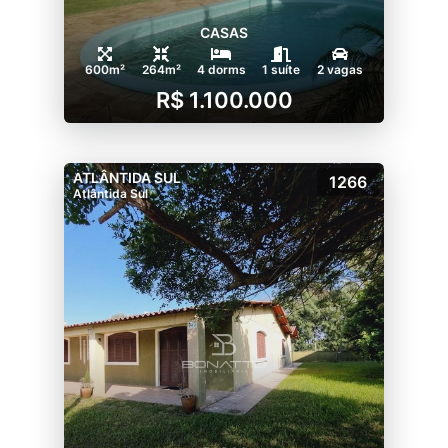
CASAS
600m²
264m²
4 dorms
1 suíte
2 vagas
R$ 1.100.000
ATLÂNTIDA SUL
1266
Atlântida Sul