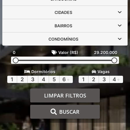
CIDADES
BAIRROS
CONDOMÍNIOS
0
Valor (R$)
29.200.000
Dormitórios
Vagas
1
2
3
4
5
6
+
1
2
3
4
+
LIMPAR FILTROS
BUSCAR