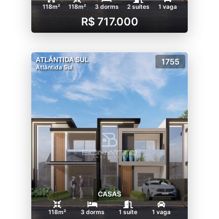
118m²
118m²
3 dorms
2 suítes
1 vaga
R$ 717.000
ATLÂNTIDA SUL
1755
Atlântida Sul
CASAS
118m²
3 dorms
1 suíte
1 vaga