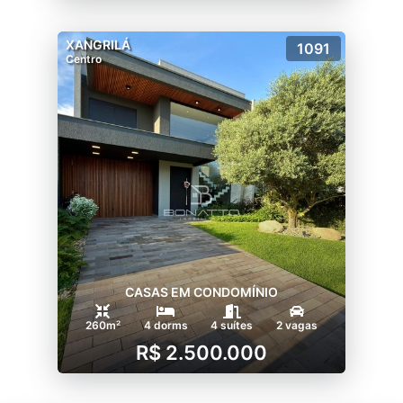
XANGRILÁ
1091
Centro
CASAS EM CONDOMÍNIO
260m²
4 dorms
4 suítes
2 vagas
R$ 2.500.000