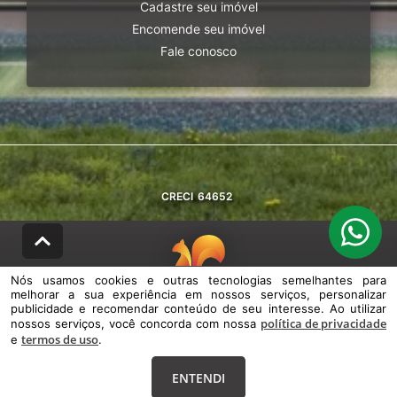
Cadastre seu imóvel
Encomende seu imóvel
Fale conosco
CRECI
64652
Nós usamos cookies e outras tecnologias semelhantes para
melhorar a sua experiência em nossos serviços, personalizar
© DESENVOLVIDO PELA
AGIL.NET
publicidade e recomendar conteúdo de seu interesse. Ao utilizar
política de privacidade
nossos serviços, você concorda com nossa
Nós usamos cookies e outras tecnologias semelhantes para melhorar a
termos de uso
e
sua experiência em nossos serviços, personalizar publicidade e
.
recomendar conteúdo de seu interesse. Ao utilizar nossos serviços,
você concorda com nossa política de privacidade e termos de uso.
ENTENDI
Política de Privacidade
Termos de uso