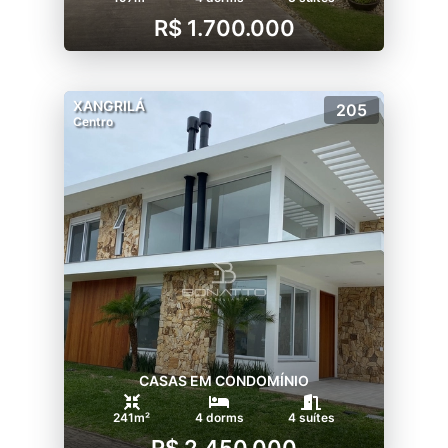
R$ 1.700.000
XANGRILÁ
205
Centro
CASAS EM CONDOMÍNIO
241m²
4 dorms
4 suítes