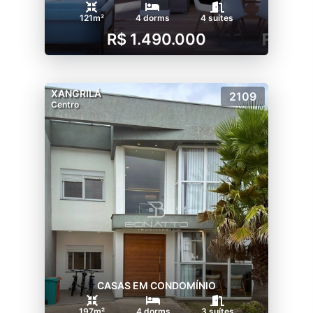
121m²
4 dorms
4 suítes
R$ 1.490.000
XANGRILÁ
2109
Centro
CASAS EM CONDOMÍNIO
197m²
4 dorms
3 suítes