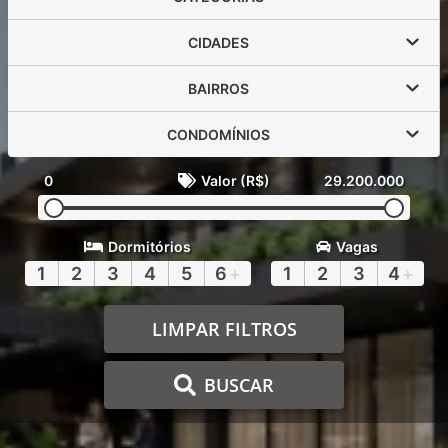
CIDADES
BAIRROS
CONDOMÍNIOS
0
Valor (R$)
29.200.000
Dormitórios
Vagas
1
2
3
4
5
6
+
1
2
3
4
+
LIMPAR FILTROS
BUSCAR