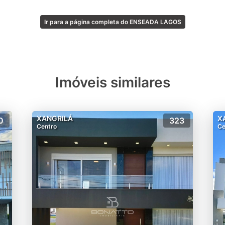
 janela ao alvorecer, somente alguns felizardos moradore
Ir para a página completa do ENSEADA LAGOS
dida para quem busca a tranquilidade para deixar seus filh
orna o local mais seguro para os banhistas.
lá também conta com paradouro a beira mar, um espaço 
Imóveis similares
sóis para no verão contemplar a beira-mar todos os dias.
nia e bem-estar no endereço mais desejado de Xangri-lá.
XANGRILÁ
X
0
323
Centro
Ce