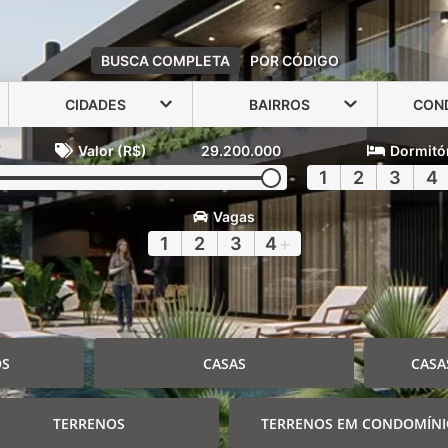
BUSCA COMPLETA
POR CÓDIGO
CIDADES
BAIRROS
CON
Valor (R$)
29.200.000
Dormitó
1
2
3
4
Vagas
1
2
3
4
+
OS
CASAS
CASA
TERRENOS
TERRENOS EM CONDOMÍN