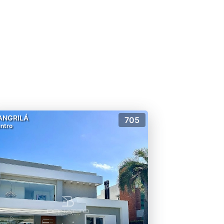
s de um lar no Enseada Lagos
os usufruírem de uma piscina
onde o condômino usufrui de
ANGRILÁ
705
ntro