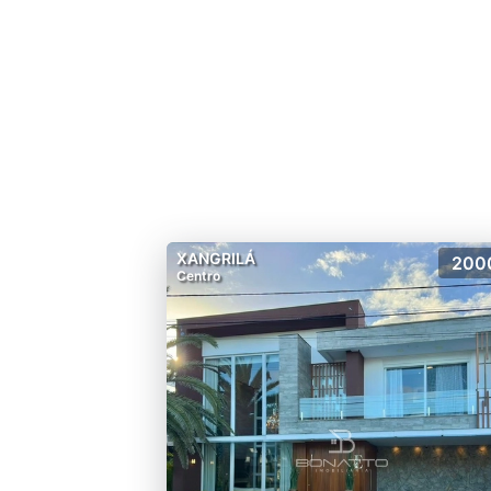
para os lagos direto de sua
de Xangri-lá terão acesso.
Áreas de lazer feitas na me
incrível, e o deck molhado t
O Enseada Lagos de Xangri-
transfer, cadeiras e guarda-
Sua vida em completa harmo
XANGRILÁ
200
Centro