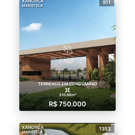
XANGRILÁ
911
MARISTELA
TERRENOS EM CONDOMÍNIO
310.96m²
R$ 750.000
XANGRILÁ
1353
MARISTELA