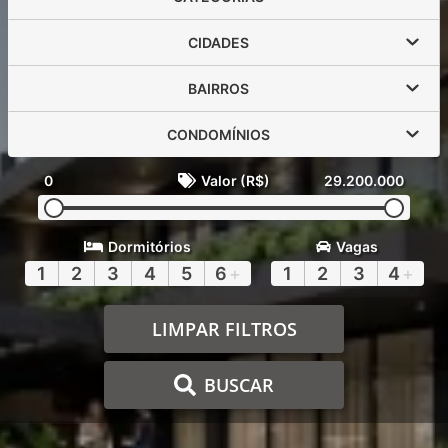
CIDADES
BAIRROS
CONDOMÍNIOS
0
Valor (R$)
29.200.000
Dormitórios
Vagas
1
2
3
4
5
6
+
1
2
3
4
+
LIMPAR FILTROS
BUSCAR