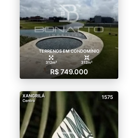
TERRENOS EM CONDOMÍNIO
312m²
312m²
R$ 749.000
XANGRILÁ
1575
Centro