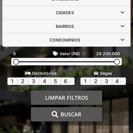
CIDADES
BAIRROS
CONDOMÍNIOS
0
Valor (R$)
29.200.000
Dormitórios
Vagas
1
2
3
4
5
6
+
1
2
3
4
+
LIMPAR FILTROS
BUSCAR