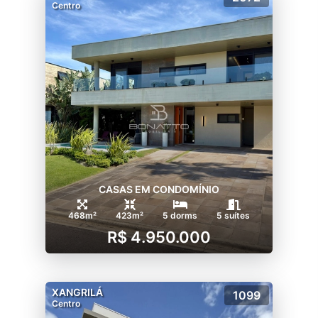
Centro
CASAS EM CONDOMÍNIO
468m²
423m²
5 dorms
5 suítes
R$ 4.950.000
XANGRILÁ
1099
Centro