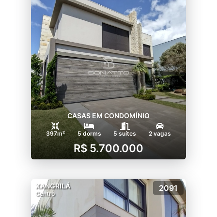
CASAS EM CONDOMÍNIO
397m²
5 dorms
5 suítes
2 vagas
R$ 5.700.000
XANGRILÁ
2091
Centro