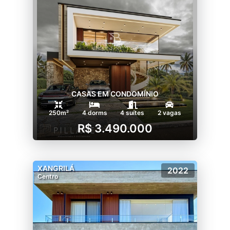
CASAS EM CONDOMÍNIO
250m²
4 dorms
4 suítes
2 vagas
R$ 3.490.000
XANGRILÁ
2022
Centro