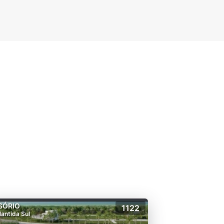
SÓRIO
1122
lantida Sul