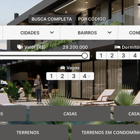
BUSCA COMPLETA
POR CÓDIGO
CIDADES
BAIRROS
CON
Valor (R$)
29.200.000
Dormitó
1
2
3
4
Vagas
1
2
3
4
+
OS
CASAS
CASA
TERRENOS
TERRENOS EM CONDOMÍN