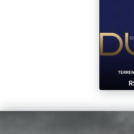
TERREN
R