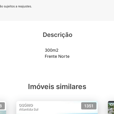
o sujeitos a reajustes.
Descrição
300m2
Imóveis similares
OSÓRIO
O
8
1351
Atlantida Sul
At