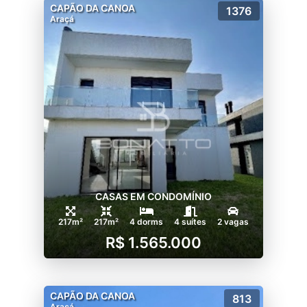
CAPÃO DA CANOA
1376
Araçá
CASAS EM CONDOMÍNIO
217m²
217m²
4 dorms
4 suítes
2 vagas
R$ 1.565.000
CAPÃO DA CANOA
813
Araçá