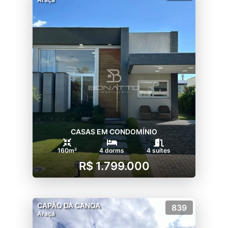
CASAS EM CONDOMÍNIO
160m²
4 dorms
4 suítes
R$ 1.799.000
CAPÃO DA CANOA
839
Araçá