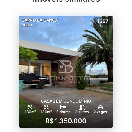
CAPÃO DA CANOA
1357
Araçá
CASAS EM CONDOMÍNIO
180m²
180m²
3 dorms
3 suítes
2 vagas
R$ 1.350.000