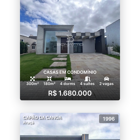
CASAS EM CONDOMÍNIO
300m²
180m²
4 dorms
4 suítes
2 vagas
R$ 1.680.000
CAPÃO DA CANOA
1996
Araçá