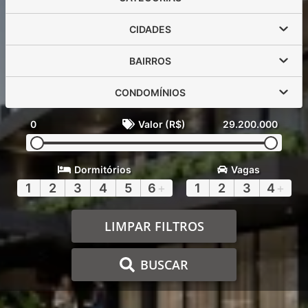
CIDADES
BAIRROS
CONDOMÍNIOS
0
Valor (R$)
29.200.000
Dormitórios
Vagas
1
2
3
4
5
6
+
1
2
3
4
+
LIMPAR FILTROS
BUSCAR