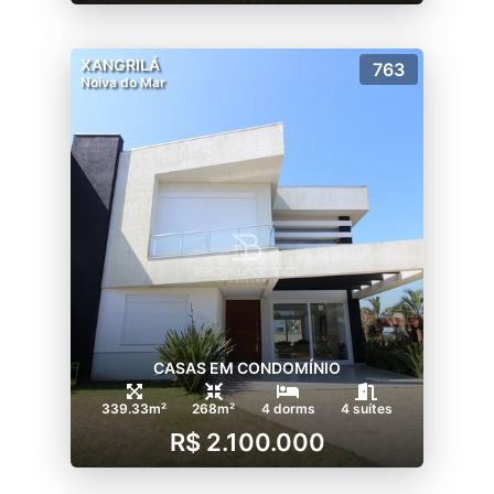
XANGRILÁ
763
Noiva do Mar
CASAS EM CONDOMÍNIO
339.33m²
268m²
4 dorms
4 suítes
R$ 2.100.000