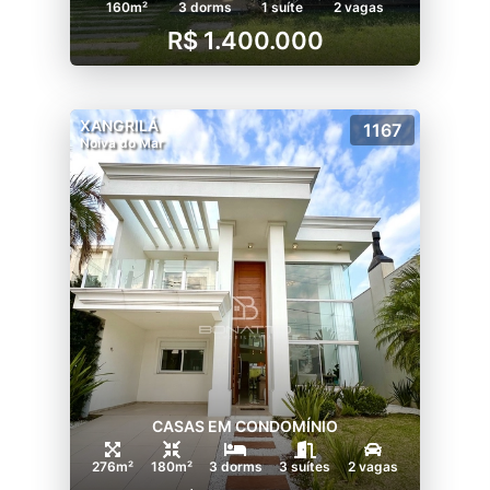
160m²
3 dorms
1 suíte
2 vagas
R$ 1.400.000
XANGRILÁ
1167
Noiva do Mar
CASAS EM CONDOMÍNIO
276m²
180m²
3 dorms
3 suítes
2 vagas