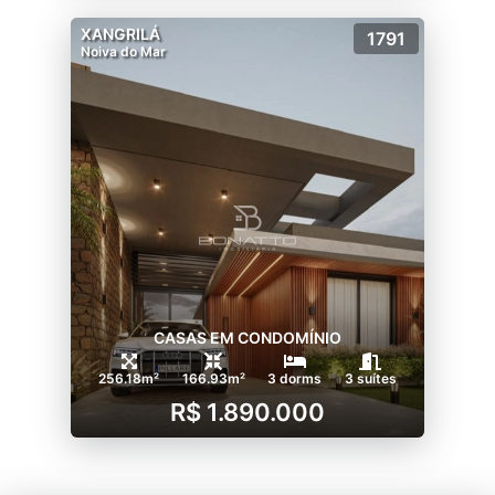
XANGRILÁ
1791
Noiva do Mar
CASAS EM CONDOMÍNIO
256.18m²
166.93m²
3 dorms
3 suítes
R$ 1.890.000