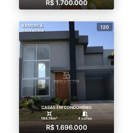
R$ 1.700.000
XANGRILÁ
120
Noiva do Mar
CASAS EM CONDOMÍNIO
194.74m²
4 suítes
R$ 1.696.000