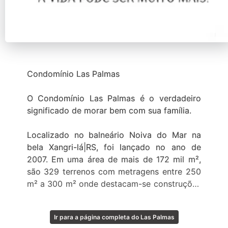
Condomínio Las Palmas
O Condomínio Las Palmas é o verdadeiro
significado de morar bem com sua família.
Localizado no balneário Noiva do Mar na
bela Xangri-lá|RS, foi lançado no ano de
2007. Em uma área de mais de 172 mil m²,
são 329 terrenos com metragens entre 250
m² a 300 m² onde destacam-se construções
de casas e sobrados de alto padrão.
Ir para a página completa do Las Palmas
O Las Palmas vai suprir as suas