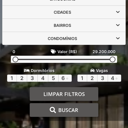
CIDADES
BAIRROS
CONDOMÍNIOS
0
Valor (R$)
29.200.000
Dormitórios
Vagas
1
2
3
4
5
6
+
1
2
3
4
+
LIMPAR FILTROS
BUSCAR