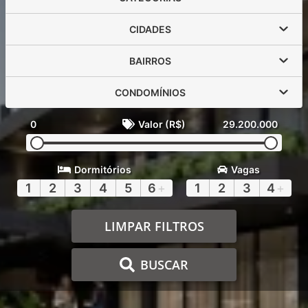
CIDADES
BAIRROS
CONDOMÍNIOS
0
Valor (R$)
29.200.000
Dormitórios
Vagas
1
2
3
4
5
6
+
1
2
3
4
+
LIMPAR FILTROS
BUSCAR