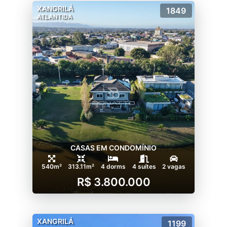
XANGRILÁ
1849
ATLANTIDA
CASAS EM CONDOMÍNIO
540m²
313.11m²
4 dorms
4 suítes
2 vagas
R$ 3.800.000
XANGRILÁ
1199