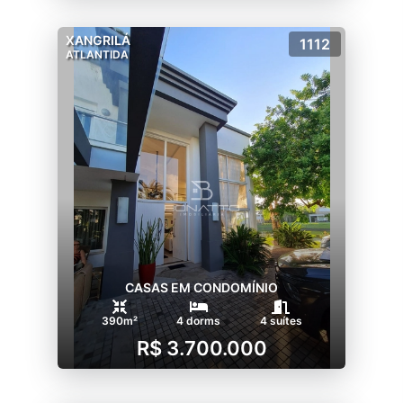
XANGRILÁ
1112
ATLANTIDA
CASAS EM CONDOMÍNIO
390m²
4 dorms
4 suítes
R$ 3.700.000