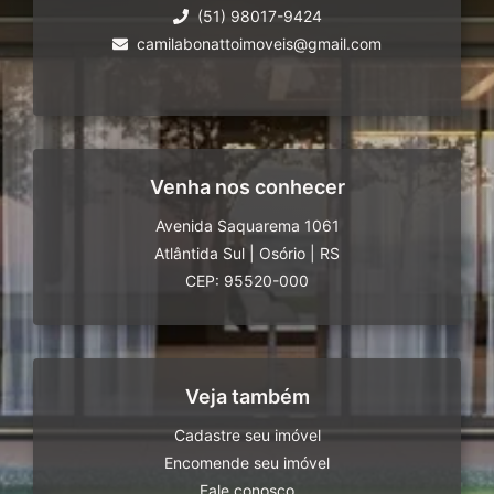
(51) 98017-9424
camilabonattoimoveis@gmail.com
Venha nos conhecer
Avenida Saquarema 1061
Atlântida Sul
|
Osório
|
RS
CEP: 95520-000
Veja também
Cadastre seu imóvel
Encomende seu imóvel
Fale conosco