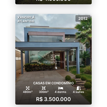
XANGRILÁ
2012
ATLANTIDA
CASAS EM CONDOMÍNIO
480m²
300m²
4 dorms
4 suítes
R$ 3.500.000