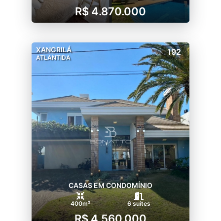
R$ 4.870.000
XANGRILÁ
192
ATLANTIDA
CASAS EM CONDOMÍNIO
400m²
6 suítes
R$ 4.560.000