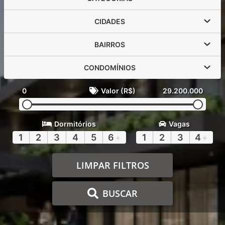
CIDADES
BAIRROS
CONDOMÍNIOS
0
Valor (R$)
29.200.000
Dormitórios
Vagas
1
2
3
4
5
6
+
1
2
3
4
+
LIMPAR FILTROS
BUSCAR