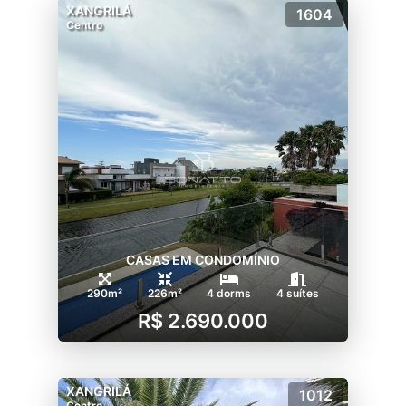
XANGRILÁ
1604
Centro
CASAS EM CONDOMÍNIO
290m²
226m²
4 dorms
4 suítes
R$ 2.690.000
XANGRILÁ
1012
Centro