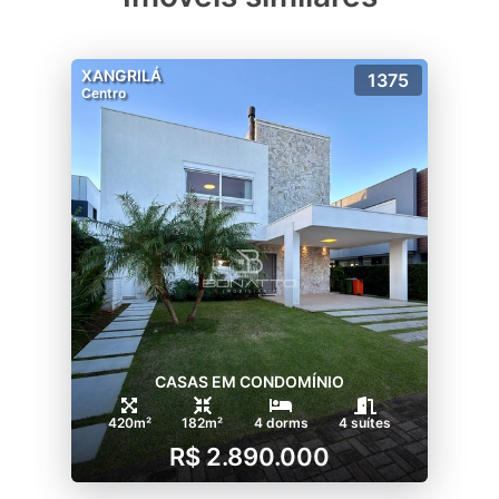
XANGRILÁ
1375
Centro
CASAS EM CONDOMÍNIO
420m²
182m²
4 dorms
4 suítes
R$ 2.890.000