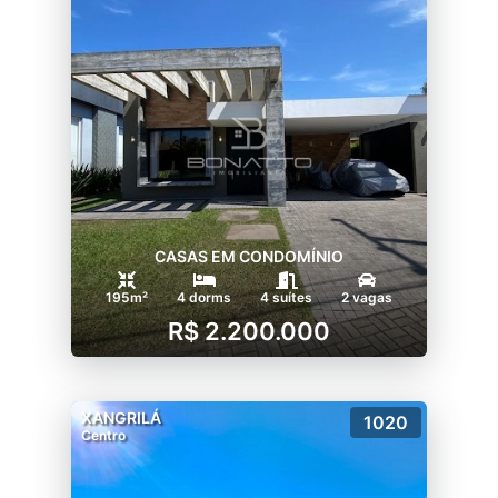
CASAS EM CONDOMÍNIO
195m²
4 dorms
4 suítes
2 vagas
R$ 2.200.000
XANGRILÁ
1020
Centro