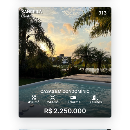
XANGRILÁ
913
Centro
CASAS EM CONDOMÍNIO
428m²
244m²
3 dorms
3 suítes
R$ 2.250.000