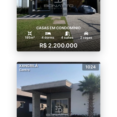
CASAS EM CONDOMÍNIO
195m²
4 dorms
4 suítes
2 vagas
R$ 2.200.000
XANGRILÁ
1024
Centro