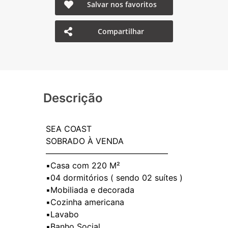
Salvar nos favoritos
Compartilhar
Descrição
SEA COAST
SOBRADO À VENDA
———————————————
▪️Casa com 220 M²
▪️04 dormitórios ( sendo 02 suítes )
▪️Mobiliada e decorada
▪️Cozinha americana
▪️Lavabo
▪️Banho Social