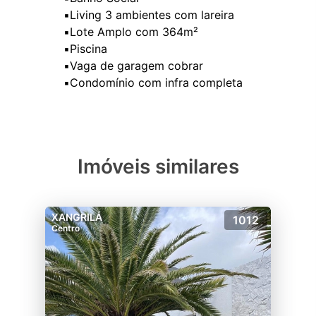
▪️Living 3 ambientes com lareira
▪️Lote Amplo com 364m²
▪️Piscina
▪️Vaga de garagem cobrar
Imóveis similares
XANGRILÁ
1012
Centro