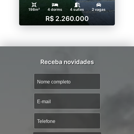
198m²
4 dorms
4 suítes
2 vagas
R$ 2.260.000
Receba novidades