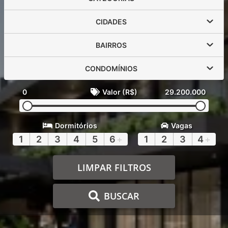
CIDADES
BAIRROS
CONDOMÍNIOS
0
Valor (R$)
29.200.000
Dormitórios
Vagas
1
2
3
4
5
6
+
1
2
3
4
+
LIMPAR FILTROS
BUSCAR