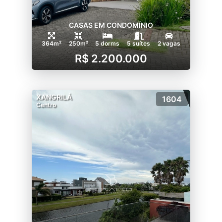
CASAS EM CONDOMÍNIO
364m²
250m²
5 dorms
5 suítes
2 vagas
R$ 2.200.000
XANGRILÁ
1604
Centro