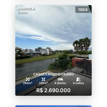
XANGRILÁ
1604
Centro
CASAS EM CONDOMÍNIO
290m²
226m²
4 dorms
4 suítes
R$ 2.690.000