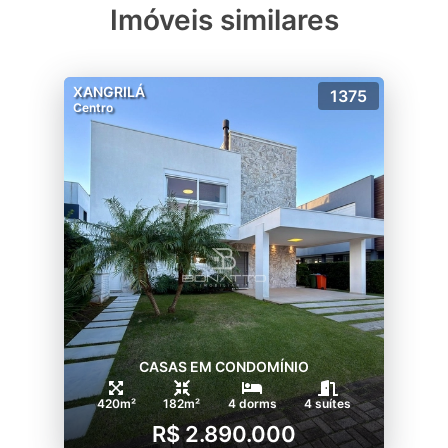
Imóveis similares
XANGRILÁ
1375
Centro
CASAS EM CONDOMÍNIO
420m²
182m²
4 dorms
4 suítes
R$ 2.890.000