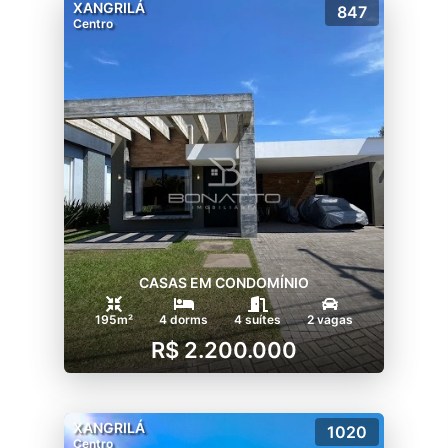
XANGRILÁ
847
Centro
CASAS EM CONDOMÍNIO
195m²
4 dorms
4 suítes
2 vagas
R$ 2.200.000
XANGRILÁ
1020
Centro