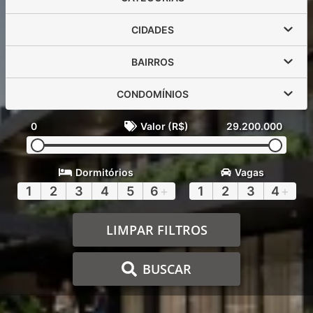
CIDADES
BAIRROS
CONDOMÍNIOS
0
Valor (R$)
29.200.000
Dormitórios
Vagas
1
2
3
4
5
6
+
1
2
3
4
+
LIMPAR FILTROS
BUSCAR