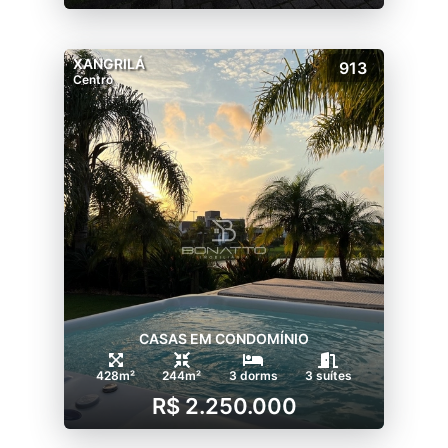
XANGRILÁ
913
Centro
CASAS EM CONDOMÍNIO
428m²
244m²
3 dorms
3 suítes
R$ 2.250.000