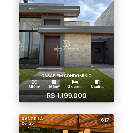
CASAS EM CONDOMÍNIO
350m²
166m²
3 dorms
3 suítes
R$ 1.199.000
XANGRILÁ
617
Centro