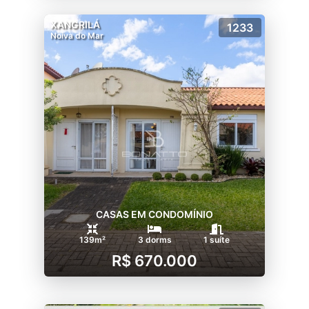
XANGRILÁ
1233
Noiva do Mar
CASAS EM CONDOMÍNIO
139m²
3 dorms
1 suíte
R$ 670.000