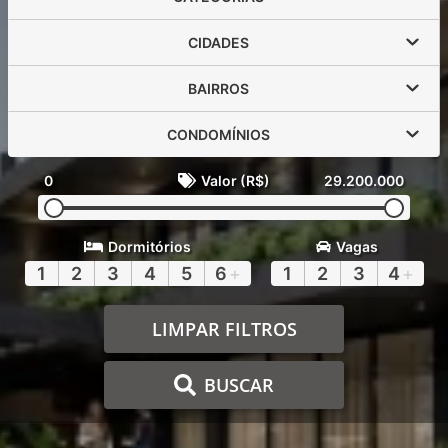
CIDADES
BAIRROS
CONDOMÍNIOS
0
Valor (R$)
29.200.000
Dormitórios
Vagas
1
2
3
4
5
6
+
1
2
3
4
+
LIMPAR FILTROS
BUSCAR