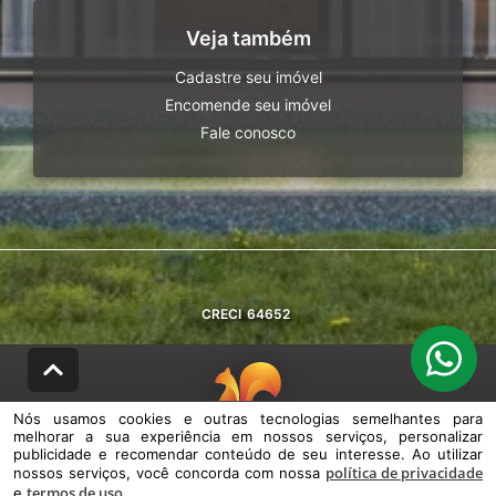
Veja também
Cadastre seu imóvel
Encomende seu imóvel
Fale conosco
CRECI
64652
Nós usamos cookies e outras tecnologias semelhantes para
melhorar a sua experiência em nossos serviços, personalizar
© DESENVOLVIDO PELA
AGIL.NET
publicidade e recomendar conteúdo de seu interesse. Ao utilizar
política de privacidade
nossos serviços, você concorda com nossa
Nós usamos cookies e outras tecnologias semelhantes para melhorar a
termos de uso
sua experiência em nossos serviços, personalizar publicidade e
e
.