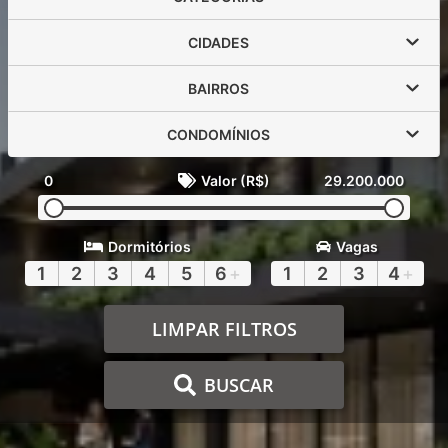
CIDADES
BAIRROS
CONDOMÍNIOS
0
Valor (R$)
29.200.000
Dormitórios
Vagas
1
2
3
4
5
6
+
1
2
3
4
+
LIMPAR FILTROS
BUSCAR