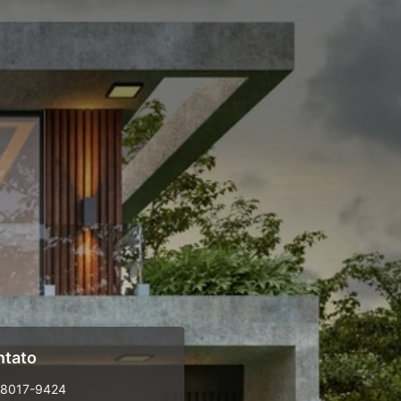
ntato
98017-9424