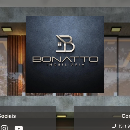
ociais
Co
(51) 