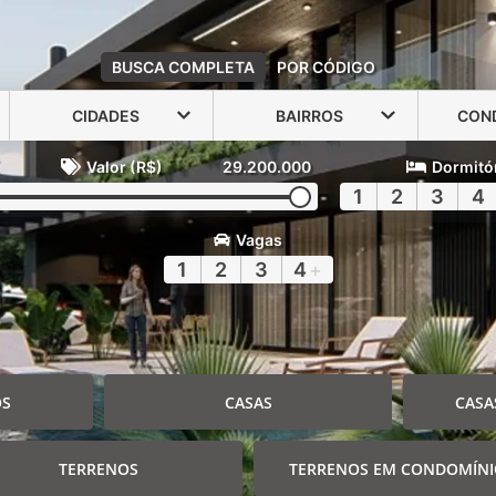
BUSCA COMPLETA
POR CÓDIGO
CIDADES
BAIRROS
CON
Valor (R$)
29.200.000
Dormitó
1
2
3
4
Vagas
1
2
3
4
+
OS
CASAS
CASA
TERRENOS
TERRENOS EM CONDOMÍN