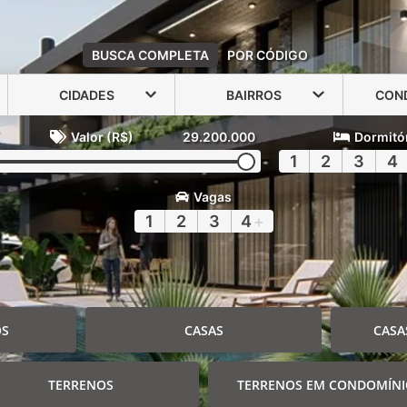
BUSCA COMPLETA
POR CÓDIGO
CIDADES
BAIRROS
CON
Valor (R$)
29.200.000
Dormitó
1
2
3
4
Vagas
1
2
3
4
+
OS
CASAS
CASA
TERRENOS
TERRENOS EM CONDOMÍN