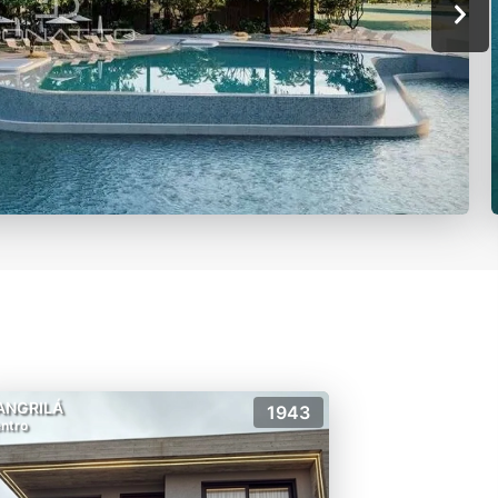
ANGRILÁ
1943
ntro