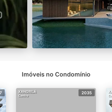
Imóveis no Condomínio
XANGRILÁ
X
7
2035
Centro
Ce