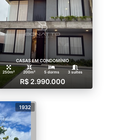
CASAS EM CONDOMÍNIO
250m²
200m²
5 dorms
3 suítes
R$ 2.990.000
1932