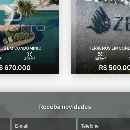
OS EM CONDOMÍNIO
TERRENOS EM CON
²
301m²
357m²
$ 670.000
R$ 500.0
Receba novidades