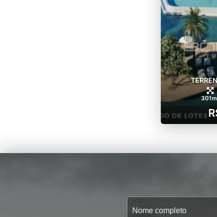
TERREN
301m
R