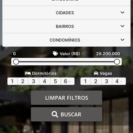
CIDADES
BAIRROS
CONDOMÍNIOS
0
Valor (R$)
29.200.000
Dormitórios
Vagas
1
2
3
4
5
6
+
1
2
3
4
+
LIMPAR FILTROS
BUSCAR