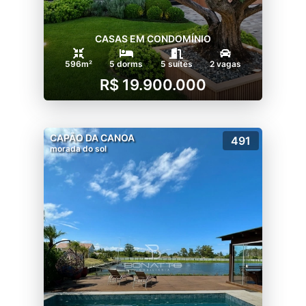
CASAS EM CONDOMÍNIO
596m²
5 dorms
5 suítes
2 vagas
R$ 19.900.000
CAPÃO DA CANOA
491
morada do sol