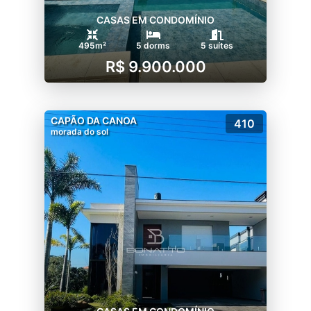
CASAS EM CONDOMÍNIO
495m²
5 dorms
5 suítes
R$ 9.900.000
CAPÃO DA CANOA
410
morada do sol