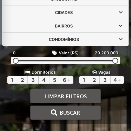
CIDADES
BAIRROS
CONDOMÍNIOS
0
Valor (R$)
29.200.000
Dormitórios
Vagas
1
2
3
4
5
6
+
1
2
3
4
+
LIMPAR FILTROS
BUSCAR